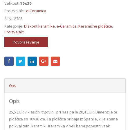
Velikost:
10x30
Proizvajalci:
e-Ceramica
Šifra:
8708
Kategorije:
Diskont keramike
,
e-Ceramica
,
Keramične ploščice
,
Proizvajalci
Povpraševanje
Opis
Opis
25,5 EUR v klasični trgovini, pri nas pa le 20,4 EUR. Dimenzije te
ploščice so 10×30 cm. Ta ploščica prihaja iz Španije, ki je znana
po kvalitetni keramiki. Keramika v beli barvi popestri vsak