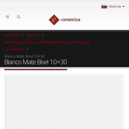
Slovenija
Keramika
Trgovina
Keramične ploščice
,
Diskont keramike
,
Proizvajalci
,
e-Ceramica
Blanco Mate Bisel 10×30
Blanco Mate Bisel 10×30