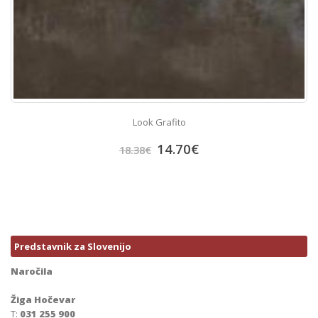
Look Grafito
14.70
€
18.38
€
Predstavnik za Slovenijo
Naročila
Žiga Hočevar
T:
031 255 900