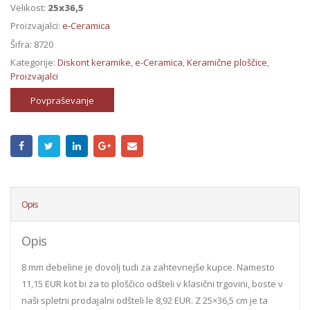
Velikost:
25x36,5
Proizvajalci:
e-Ceramica
Šifra:
8720
Kategorije:
Diskont keramike
,
e-Ceramica
,
Keramične ploščice
,
Proizvajalci
Povpraševanje
Opis
Opis
8 mm debeline je dovolj tudi za zahtevnejše kupce. Namesto
11,15 EUR kot bi za to ploščico odšteli v klasični trgovini, boste v
naši spletni prodajalni odšteli le 8,92 EUR. Z 25×36,5 cm je ta