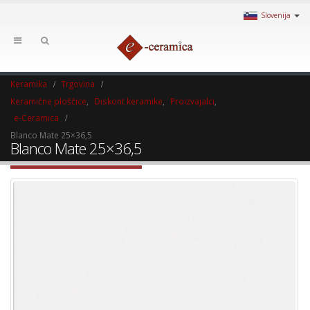
Slovenija
Keramika
Trgovina
Keramične ploščice
,
Diskont keramike
,
Proizvajalci
,
e-Ceramica
Blanco Mate 25×36,5
Blanco Mate 25×36,5