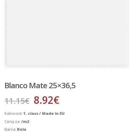
Blanco Mate 25×36,5
8.92
€
11.15
€
Kakovost:
1. class / Made in EU
Cena za:
/m2
Barva:
Bela