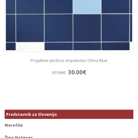
Projektne plošćice Arquitectos China Blue
30.00
€
37.50
€
Predstavnik za Slovenijo
Naročila
Žiga Hočevar