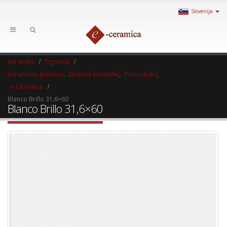
Slovenija
Keramika
Trgovina
Keramične ploščice
,
Diskont keramike
,
Proizvajalci
,
e-Ceramica
Blanco Brillo 31,6×60
Blanco Brillo 31,6×60