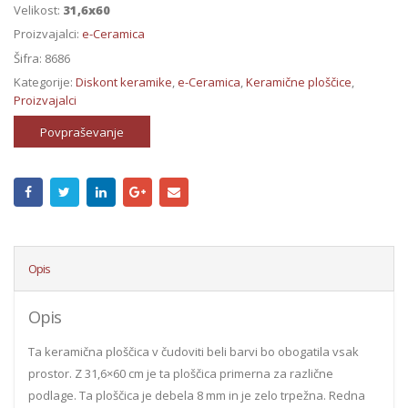
Velikost:
31,6x60
Proizvajalci:
e-Ceramica
Šifra:
8686
Kategorije:
Diskont keramike
,
e-Ceramica
,
Keramične ploščice
,
Proizvajalci
Povpraševanje
Opis
Opis
Ta keramična ploščica v čudoviti beli barvi bo obogatila vsak
prostor. Z 31,6×60 cm je ta ploščica primerna za različne
podlage. Ta ploščica je debela 8 mm in je zelo trpežna. Redna