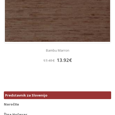
Bambu Marron
13.92
€
17.41
€
Predstavnik za Slovenijo
Naročila
Žiga Hočevar