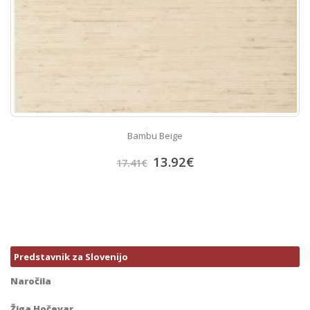
Bambu Beige
13.92
€
17.41
€
Predstavnik za Slovenijo
Naročila
Žiga Hočevar