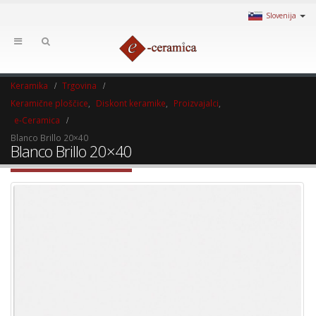
Slovenija
Keramika
Trgovina
Keramične ploščice
,
Diskont keramike
,
Proizvajalci
,
e-Ceramica
Blanco Brillo 20×40
Blanco Brillo 20×40