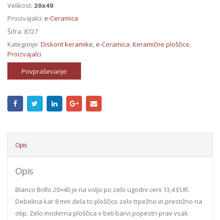
Velikost:
20x40
Proizvajalci:
e-Ceramica
Šifra:
8727
Kategorije:
Diskont keramike
,
e-Ceramica
,
Keramične ploščice
,
Proizvajalci
Povpraševanje
Opis
Opis
Blanco Brillo 20×40 je na voljo po zelo ugodni ceni 13,4 EUR.
Debelina kar 8 mm dela to ploščico zelo trpežno in prestižno na
otip. Zelo moderna ploščica v beli barvi popestri prav vsak