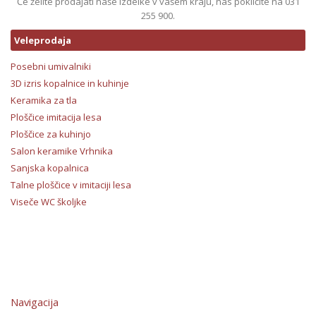
Če želite prodajati naše izdelke v vašem kraju, nas pokličite na 031
255 900.
Veleprodaja
Posebni umivalniki
3D izris kopalnice in kuhinje
Keramika za tla
Ploščice imitacija lesa
Ploščice za kuhinjo
Salon keramike Vrhnika
Sanjska kopalnica
Talne ploščice v imitaciji lesa
Viseče WC školjke
Navigacija