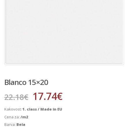
Blanco 15×20
17.74
€
22.18
€
Kakovost:
1. class / Made in EU
Cena za:
/m2
Barva:
Bela