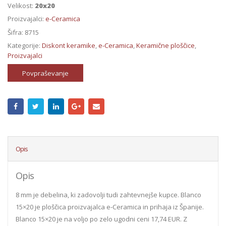
Velikost:
20x20
Proizvajalci:
e-Ceramica
Šifra:
8715
Kategorije:
Diskont keramike
,
e-Ceramica
,
Keramične ploščice
,
Proizvajalci
Povpraševanje
Opis
Opis
8 mm je debelina, ki zadovolji tudi zahtevnejše kupce. Blanco
15×20 je ploščica proizvajalca e-Ceramica in prihaja iz Španije.
Blanco 15×20 je na voljo po zelo ugodni ceni 17,74 EUR. Z