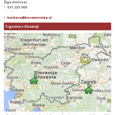
Žiga Hočevar
T:
031 255 900
E:
barbara@keramoteka.si
Trgovine v Sloveniji