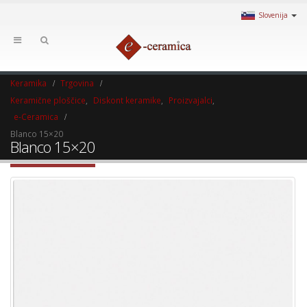
Slovenija
Keramika
Trgovina
Keramične ploščice
,
Diskont keramike
,
Proizvajalci
,
e-Ceramica
Blanco 15×20
Blanco 15×20