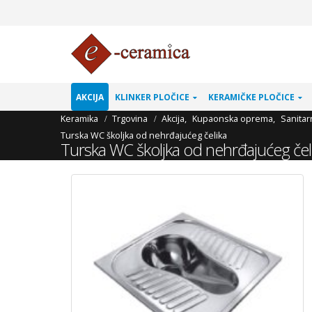
AKCIJA
KLINKER PLOČICE
KERAMIČKE PLOČICE
Keramika
Trgovina
Akcija
,
Kupaonska oprema
,
Sanitar
Turska WC školjka od nehrđajućeg čelika
Turska WC školjka od nehrđajućeg čel