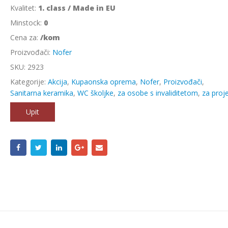
Kvalitet:
1. class / Made in EU
Minstock:
0
Cena za:
/kom
Proizvođači:
Nofer
SKU:
2923
Kategorije:
Akcija
,
Kupaonska oprema
,
Nofer
,
Proizvođači
,
Sanitarna keramika
,
WC školjke
,
za osobe s invaliditetom
,
za proj
Upit