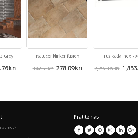
s Grey
Natucer klinker fusion
Tuš kada inox 70
.76
kn
278.09
kn
1,833
347.63
kn
2,292.09
kn
t
Pratite nas
li pomoć?