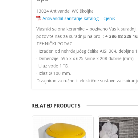
13024 Antivandal WC školjka
Antivandal sanitarije katalog – cjenik
Vlasniki salona keramike – pozivano Vas k suradnj
pozovite nas za suradnju na broj :
+ 386 98 228 16
TEHNIČKI PODACI
· Izrađen od nehrđajućeg čelika AISI 304, debljine 
· Dimenzije: 595 x x 625 širine x 208 dubine (mm).
· Ulaz vode 1 “G.
· Izlaz Ø 100 mm.
Dizajniran za ručne ili električne sustave za ispiranj
RELATED PRODUCTS