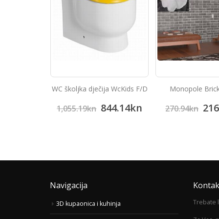
aik Beige
WC školjka dječija WcKids F/D
Monopole Brick
07.10
kn
844.14
kn
216
1,055.19
kn
270.94
kn
Navigacija
Kontak
Trebate 
3D kupaonica i kuhinja