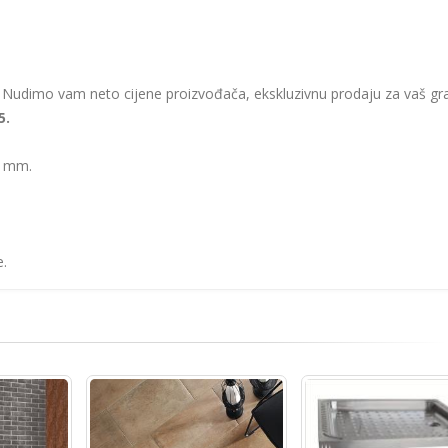
i. Nudimo vam neto cijene proizvođača, ekskluzivnu prodaju za vaš gr
5.
1 mm.
e.