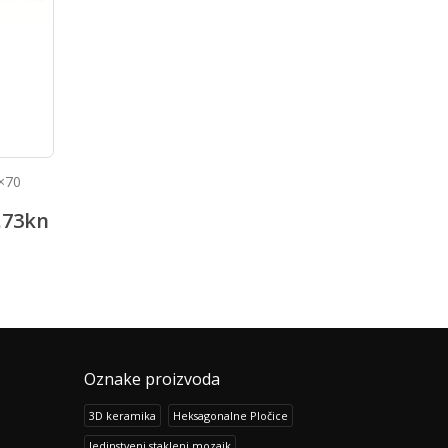
×70
Hexagon mozaik Beige
WC školjka dječija WcKi
.73
kn
207.10
kn
844.14
258.86
kn
1,055.19
kn
Oznake proizvoda
3D keramika
Heksagonalne Pločice
Jedinstveni stakleni mozaik