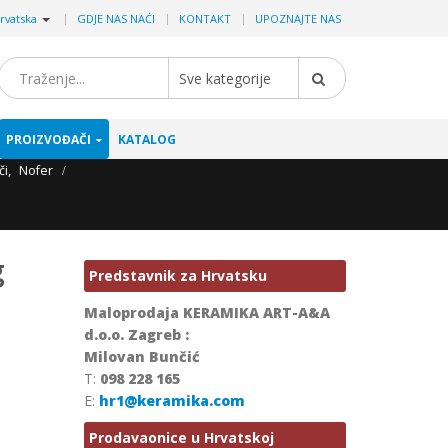
|
rvatska
GDJE NAS NAĆI
KONTAKT
UPOZNAJTE NAS
Sve kategorije
PROIZVOĐAČI
KATALOG
či
,
Nofer
g
Predstavnik za Hrvatsku
Maloprodaja KERAMIKA ART-A&A
d.o.o. Zagreb :
Milovan Bunčić
T:
098 228 165
E:
hr1@keramika.com
Prodavaonice u Hrvatskoj