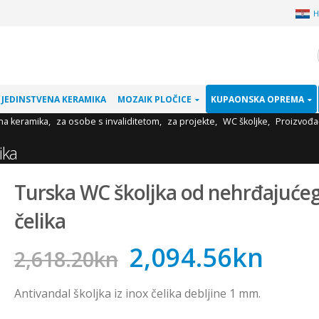
H
JEDINSTVENA KERAMIKA
MOZAIK PLOČICE
KUPAONSKA OPREMA
na keramika
,
za osobe s invaliditetom
,
za projekte
,
WC školjke
,
Proizvođa
ika
Turska WC školjka od nehrđajuće
čelika
2,094.56
kn
2,618.20
kn
Antivandal školjka iz inox čelika debljine 1 mm.