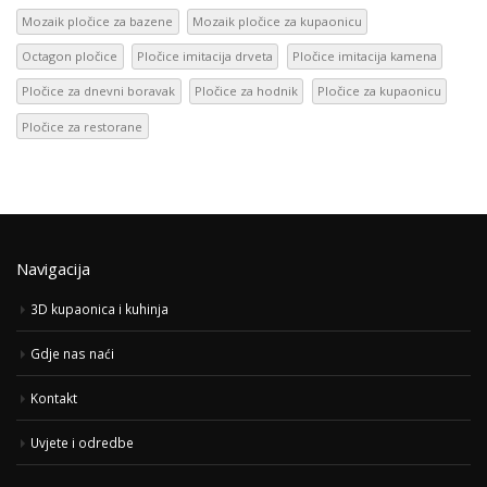
Mozaik pločice za bazene
Mozaik pločice za kupaonicu
Octagon pločice
Pločice imitacija drveta
Pločice imitacija kamena
Pločice za dnevni boravak
Pločice za hodnik
Pločice za kupaonicu
Pločice za restorane
Navigacija
3D kupaonica i kuhinja
Gdje nas naći
Kontakt
Uvjete i odredbe