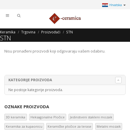
Hrvatska
Keramika
Trgovina
Proizvođači
STN
STN
Nisu pronađeni proizvodi koji odgovaraju vašem odabiru.
KATEGORIJE PROIZVODA
Ne postoje kategorije proizvoda.
OZNAKE PROIZVODA
3D keramika
Heksagonalne Pločice
Jedinstveni stakleni mozaik
Keramika za kupaonicu
Keramičke pločice za terase
Metalni mozaik