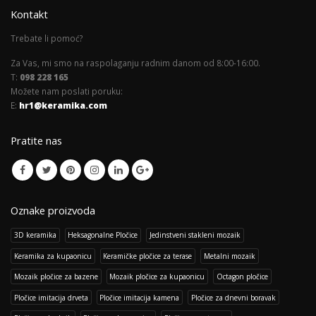
Kontakt
Trebate li pomoć?
Za Vas, mi smo na raspolaganju radnim danom od 8:00-16:00.
T:
098 228 165
Možete nam poslati poruku:
E:
hr1@keramika.com
Pratite nas
Oznake proizvoda
3D keramika
Heksagonalne Pločice
Jedinstveni stakleni mozaik
Keramika za kupaonicu
Keramičke pločice za terase
Metalni mozaik
Mozaik pločice za bazene
Mozaik pločice za kupaonicu
Octagon pločice
Pločice imitacija drveta
Pločice imitacija kamena
Pločice za dnevni boravak