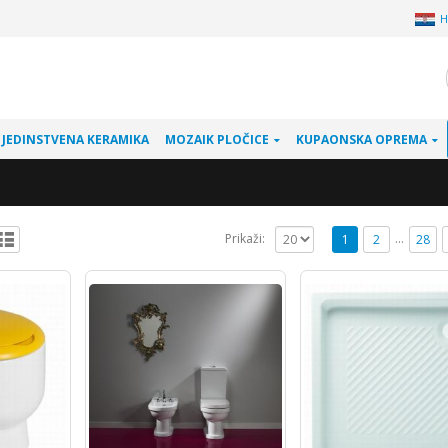
H
JEDINSTVENA KERAMIKA
MOZAIK PLOČICE
KUPAONSKA OPREMA
…
Prikaži:
1
2
28