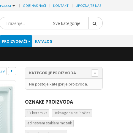
|
rvatska
GDJE NAS NAĆI
KONTAKT
UPOZNAJTE NAS
Sve kategorije
PROIZVOĐAČI
KATALOG
29
KATEGORIJE PROIZVODA
Ne postoje kategorije proizvoda.
OZNAKE PROIZVODA
3D keramika
Heksagonalne Pločice
Jedinstveni stakleni mozaik