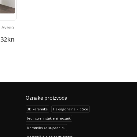
 Aveiro
.32
kn
Oznake proizvoda
3D keramika
Heksagonalne Pločice
Jedinstveni stakleni mozaik
Keramika za kupaonicu
Keramičke pločice za terase