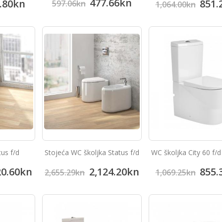
477.66
kn
.80
kn
851.
597.06
kn
1,064.00
kn
us f/d
Stojeća WC školjka Status f/d
WC školjka City 60 f/d
20.60
kn
2,124.20
kn
855.
2,655.29
kn
1,069.25
kn