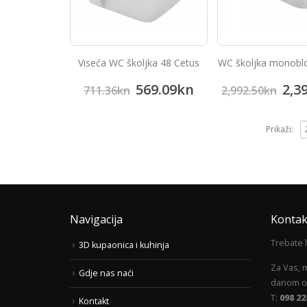
Viseća WC školjka 48 Cetus
WC školjka monoblo
569.09
kn
2,3
711.36
kn
2,992.50
kn
Prikaži:
Navigacija
Kontak
Trebate 
3D kupaonica i kuhinja
Za Vas, 
Gdje nas naći
danom od
T:
098 22
Kontakt