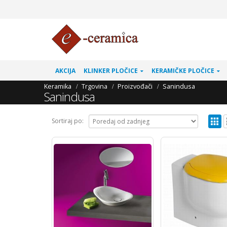
AKCIJA
KLINKER PLOČICE
KERAMIČKE PLOČICE
Keramika
Trgovina
Proizvođači
Sanindusa
Sanindusa
Sortiraj po: