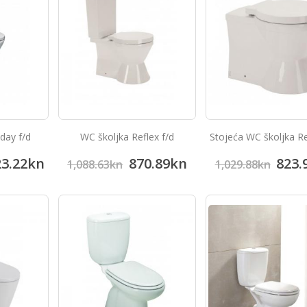
day f/d
WC školjka Reflex f/d
Stojeća WC školjka Re
23.22
kn
870.89
kn
823.
1,088.63
kn
1,029.88
kn