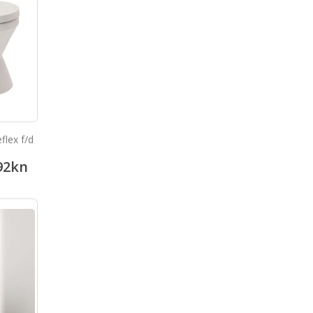
flex f/d
92
kn