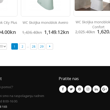
WC školjka monoblok
k City Plus
WC školjka monoblok Aveiro
Confort
1,620
94.00
kn
1,149.12
kn
2,025.40
kn
1,436.40
kn
…
1
2
28
29
t
Pratite nas
li pomoć?
mi smo na raspolaganju radnim
 8:00-16:00.
8 165