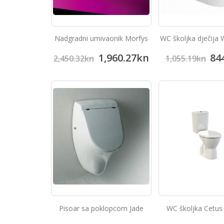
Nadgradni umivaonik Morfys
WC školjka dječija
1,960.27
kn
84
2,450.32
kn
1,055.19
kn
Pisoar sa poklopcom Jade
WC školjka Cetus 