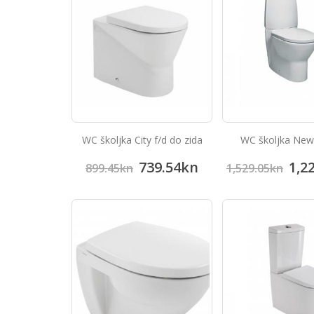
WC školjka City f/d do zida
WC školjka New
739.54
kn
1,2
899.45
kn
1,529.05
kn