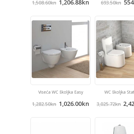
1,206.88
kn
554
1,508.60
kn
693.50
kn
Viseća WC školjka Easy
WC školjka Stat
1,026.00
kn
2,4
1,282.50
kn
3,025.72
kn