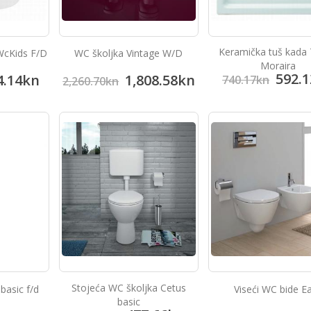
Keramička tuš kada
 WcKids F/D
WC školjka Vintage W/D
Moraira
592.1
4.14
kn
1,808.58
kn
740.17
kn
2,260.70
kn
Stojeća WC školjka Cetus
basic f/d
Viseći WC bide E
basic