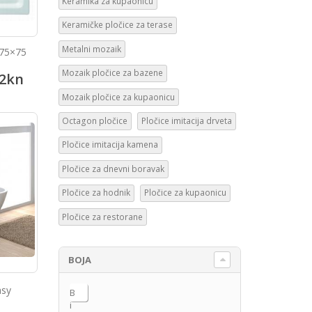
Keramika za kupaonicu
Keramičke pločice za terase
Metalni mozaik
 75×75
Mozaik pločice za bazene
2
kn
Mozaik pločice za kupaonicu
Octagon pločice
Pločice imitacija drveta
Pločice imitacija kamena
Pločice za dnevni boravak
Pločice za hodnik
Pločice za kupaonicu
Pločice za restorane
BOJA
asy
B
i