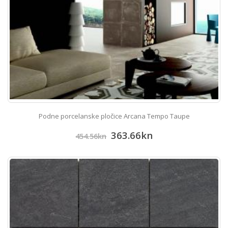
Podne porcelanske pločice Arcana Tempo Taupe
363.66
kn
454.56
kn