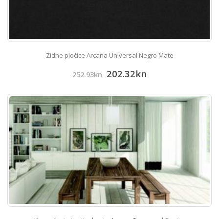
Zidne pločice Arcana Universal Negro Mate
202.32
kn
252.93
kn