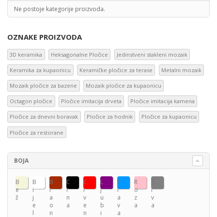
Ne postoje kategorije proizvoda.
OZNAKE PROIZVODA
3D keramika
Heksagonalne Pločice
Jedinstveni stakleni mozaik
Keramika za kupaonicu
Keramičke pločice za terase
Metalni mozaik
Mozaik pločice za bazene
Mozaik pločice za kupaonicu
Octagon pločice
Pločice imitacija drveta
Pločice imitacija kamena
Pločice za dnevni boravak
Pločice za hodnik
Pločice za kupaonicu
Pločice za restorane
BOJA
B
B
B
C
C
L
P
R
S
e
i
r
r
r
j
l
o
i
ž
j
a
n
v
u
a
z
v
e
o
a
e
b
v
a
a
l
n
n
i
a