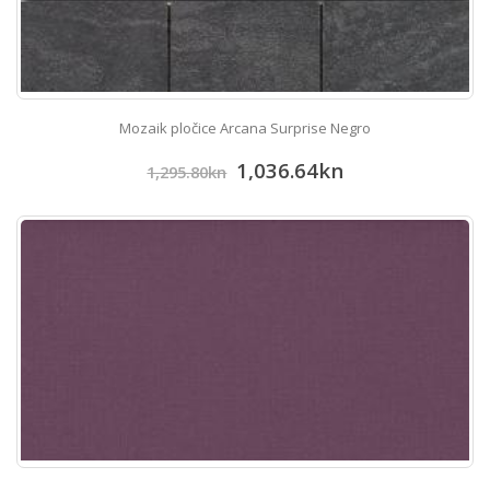
Mozaik pločice Arcana Surprise Negro
1,036.64
kn
1,295.80
kn