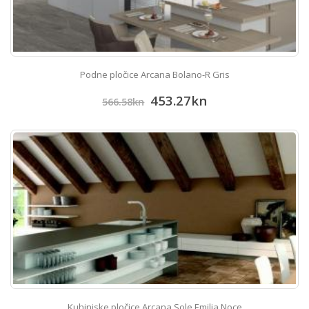
Podne pločice Arcana Bolano-R Gris
453.27
kn
566.58
kn
Kuhinjske pločice Arcana Sole Emilia Noce