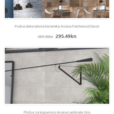
Podna dekorativna keramika Arcana Patchwood Decor
295.49
kn
369.36
kn
Pločice za kupaonicu Arcana Lambrate Gris