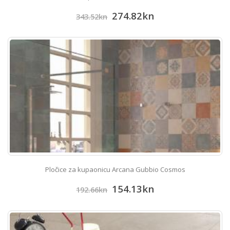
274.82
kn
343.52
kn
Pločice za kupaonicu Arcana Gubbio Cosmos
154.13
kn
192.66
kn