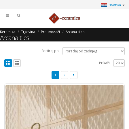
Hrvatska
Keramika
Trgovina
Proizvođači
Arcana tiles
Arcana tiles
Sortiraj po:
Prikaži:
1
2