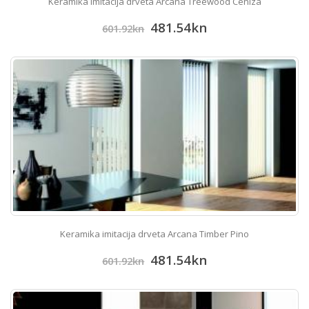
Keramika imitacija drveta Arcana Treewood Ceniza
481.54
kn
601.92
kn
Keramika imitacija drveta Arcana Timber Pino
481.54
kn
601.92
kn