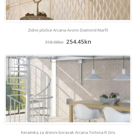
Zidne pločice Arcana Avorio Diamond Marfil
254.45
kn
318.06
kn
Keramika za dnevni boravak Arcana Tortona R Gris