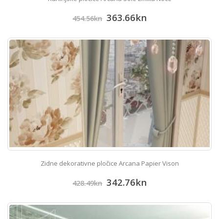
363.66
kn
454.56
kn
Zidne dekorativne pločice Arcana Papier Vison
342.76
kn
428.49
kn