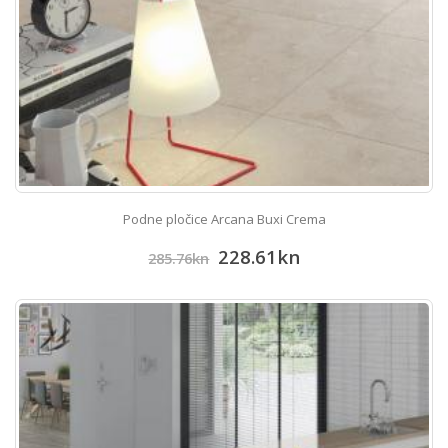
Podne pločice Arcana Buxi Crema
228.61
kn
285.76
kn