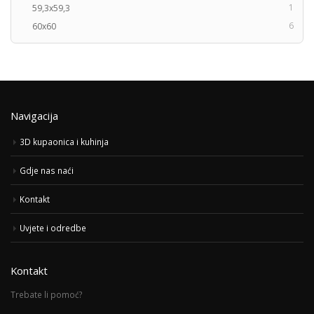
1
59,3x59,3
6
60x60
Navigacija
3D kupaonica i kuhinja
Gdje nas naći
Kontakt
Uvjete i odredbe
Kontakt
Trebate li pomoć?