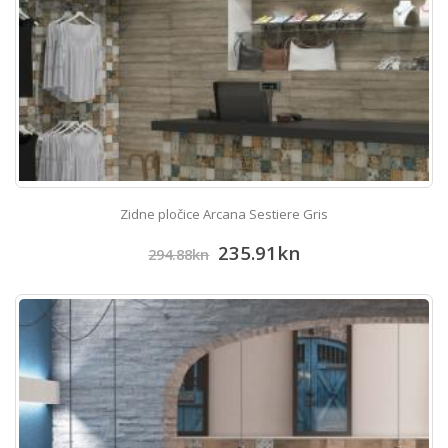
Zidne pločice Arcana Sestiere Gris
235.91
kn
294.88
kn