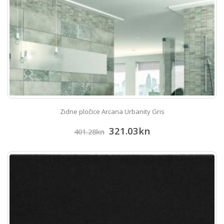
Zidne pločice Arcana Urbanity Gris
321.03
kn
401.28
kn