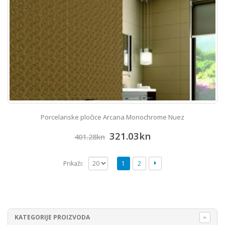
Porcelanske pločice Arcana Monochrome Nuez
321.03
kn
401.28
kn
Prikaži:
1
2
KATEGORIJE PROIZVODA