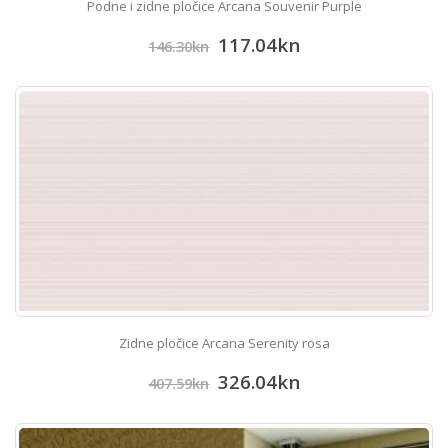
Podne i zidne pločice Arcana Souvenir Purple
117.04
kn
146.30
kn
Zidne pločice Arcana Serenity rosa
326.04
kn
407.59
kn