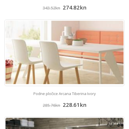
274.82
kn
343.52
kn
Podne pločice Arcana Tiberina Ivory
228.61
kn
285.76
kn