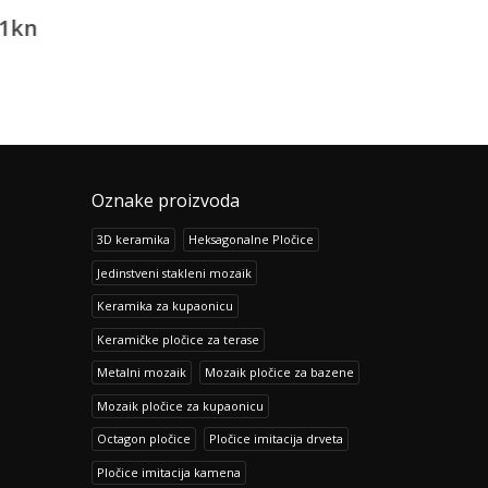
1
kn
190.61
kn
196.69
238.26
kn
245.86
kn
Oznake proizvoda
3D keramika
Heksagonalne Pločice
Jedinstveni stakleni mozaik
Keramika za kupaonicu
Keramičke pločice za terase
Metalni mozaik
Mozaik pločice za bazene
Mozaik pločice za kupaonicu
Octagon pločice
Pločice imitacija drveta
Pločice imitacija kamena