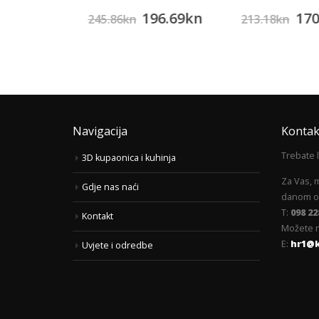
90.61
kn
196.69
kn
170
245.86
kn
213.18
kn
Navigacija
Kontak
Trebate 
3D kupaonica i kuhinja
Za Vas, 
Gdje nas naći
danom od
T:
098 22
Kontakt
Možete n
E:
hr1@
Uvjete i odredbe