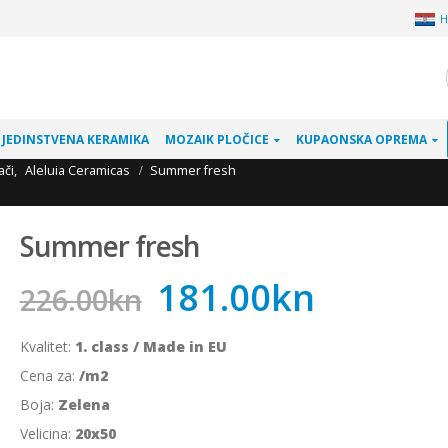
H
JEDINSTVENA KERAMIKA
MOZAIK PLOČICE
KUPAONSKA OPREMA
ači
,
Aleluia Ceramicas
Summer fresh
Summer fresh
181.00
kn
226.00
kn
Kvalitet:
1. class / Made in EU
Cena za:
/m2
Boja:
Zelena
Velicina:
20x50