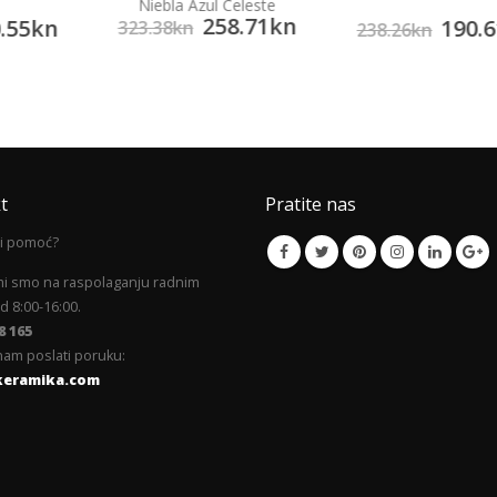
Niebla Azul Celeste
258.71
kn
.55
kn
190.6
323.38
kn
238.26
kn
t
Pratite nas
li pomoć?
mi smo na raspolaganju radnim
 8:00-16:00.
8 165
am poslati poruku:
keramika.com