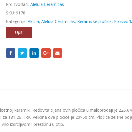
Proizvođači:
Aleluia Ceramicas
SKU:
9178
Kategorije:
Akcija
,
Aleluia Ceramicas
,
Keramičke pločice
,
Proizvođ
Upit
litetnoj keramiki. Redovita cijena ovih pločica u maloprodaji je 226,64
i za 181,26 HRK. Veličina ove pločice je 20×50 cm. Pločice zelene boj
vrlo izdržljivom i prestižnu u otip.