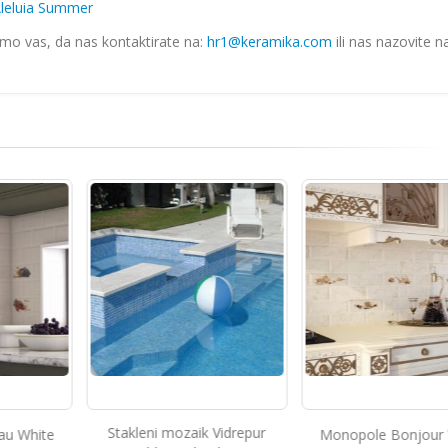
leluia Summer
imo vas, da nas kontaktirate na:
hr1@keramika.com
ili nas nazovite n
Stakleni mozaik Vidrepur
au White
Monopole Bonjour 