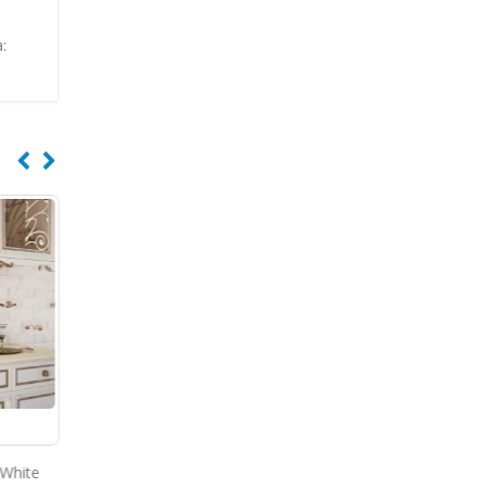
a:
White
Monopole Argentum White
Monopole Caravista W