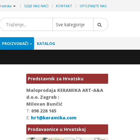
|
rvatska
GDJE NAS NAĆI
KONTAKT
UPOZNAJTE NAS
Sve kategorije
PROIZVOĐAČI
KATALOG
Predstavnik za Hrvatsku
Maloprodaja KERAMIKA ART-A&A
d.o.o. Zagreb :
Milovan Bunčić
T:
098 228 165
E:
hr1@keramika.com
Prodavaonice u Hrvatskoj