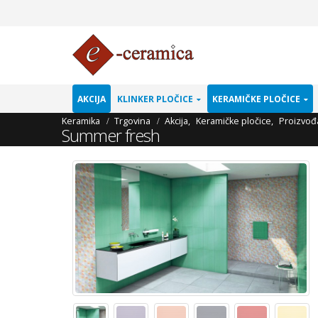
AKCIJA
KLINKER PLOČICE
KERAMIČKE PLOČICE
Keramika
Trgovina
Akcija
,
Keramičke pločice
,
Proizvođ
Summer fresh