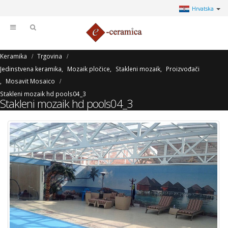
Hrvatska
Keramika
Trgovina
Jedinstvena keramika
,
Mozaik pločice
,
Stakleni mozaik
,
Proizvođači
,
Mosavit Mosaico
Stakleni mozaik hd pools04_3
Stakleni mozaik hd pools04_3