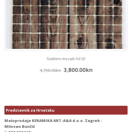
Stakleni mozaik hd 02
3,800.00
kn
4,750.00
kn
Predstavnik za Hrvatsku
Maloprodaja KERAMIKA ART-A&A d.o.o. Zagreb :
Milovan Bunčić