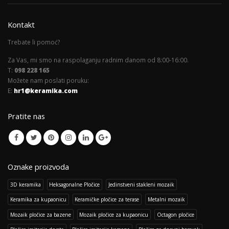
Kontakt
Trebate li pomoć?
Za Vas, mi smo na raspolaganju radnim danom od 8:00-16:00.
T:
098 228 165
Možete nam poslati poruku:
E:
hr1@keramika.com
Pratite nas
Oznake proizvoda
3D keramika
Heksagonalne Pločice
Jedinstveni stakleni mozaik
Keramika za kupaonicu
Keramičke pločice za terase
Metalni mozaik
Mozaik pločice za bazene
Mozaik pločice za kupaonicu
Octagon pločice