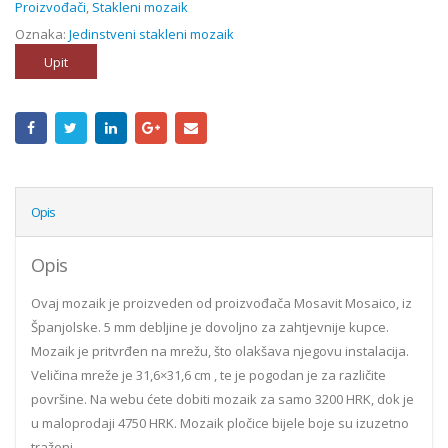
Proizvođači
,
Stakleni mozaik
Oznaka:
Jedinstveni stakleni mozaik
Upit
Opis
Opis
Ovaj mozaik je proizveden od proizvođača Mosavit Mosaico, iz
Španjolske. 5 mm debljine je dovoljno za zahtjevnije kupce.
Mozaik je pritvrđen na mrežu, što olakšava njegovu instalacija.
Veličina mreže je 31,6×31,6 cm , te je pogodan je za različite
površine. Na webu ćete dobiti mozaik za samo 3200 HRK, dok je
u maloprodaji 4750 HRK. Mozaik pločice bijele boje su izuzetno
traženi.