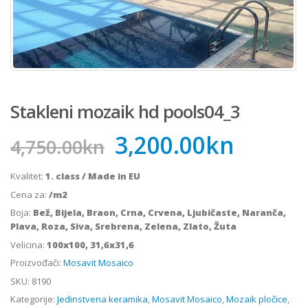
Stakleni mozaik hd pools04_3
3,200.00
kn
4,750.00
kn
Kvalitet:
1. class / Made in EU
Cena za:
/m2
Boja:
Bež, Bijela, Braon, Crna, Crvena, Ljubičaste, Naranča,
Plava, Roza, Siva, Srebrena, Zelena, Zlato, Žuta
Velicina:
100x100, 31,6x31,6
Proizvođači:
Mosavit Mosaico
SKU:
8190
Kategorije:
Jedinstvena keramika
,
Mosavit Mosaico
,
Mozaik pločice
,