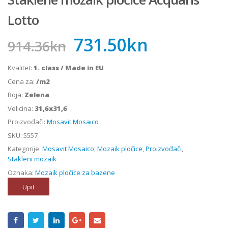
Lotto
731.50
kn
914.36
kn
Kvalitet:
1. class / Made in EU
Cena za:
/m2
Boja:
Zelena
Velicina:
31,6x31,6
Proizvođači:
Mosavit Mosaico
SKU:
5557
Kategorije:
Mosavit Mosaico
,
Mozaik pločice
,
Proizvođači
,
Stakleni mozaik
Oznaka:
Mozaik pločice za bazene
Upit