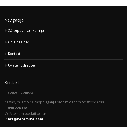
Navigacija
3D kupaonica i kuhinja
Gdje nas naći
Kontakt
Uvjete i odredbe
Kontakt
Trebate li pomoć?
Za Vas, mi smo na raspolaganju radnim danom od 8:00-16:00.
T:
098 228 165
Možete nam poslati poruku:
E:
hr1@keramika.com