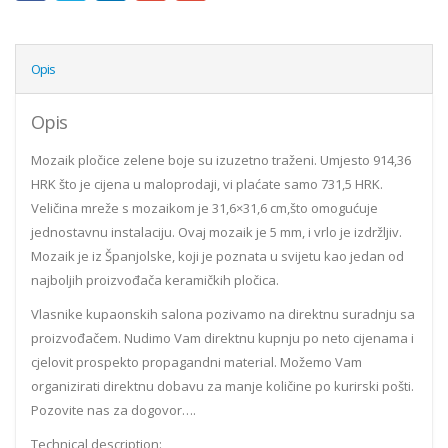
Opis
Opis
Mozaik pločice zelene boje su izuzetno traženi. Umjesto 914,36
HRK što je cijena u maloprodaji, vi plaćate samo 731,5 HRK.
Veličina mreže s mozaikom je 31,6×31,6 cm,što omogućuje
jednostavnu instalaciju. Ovaj mozaik je 5 mm, i vrlo je izdržljiv.
Mozaik je iz Španjolske, koji je poznata u svijetu kao jedan od
najboljih proizvođača keramičkih pločica.
Vlasnike kupaonskih salona pozivamo na direktnu suradnju sa
proizvođačem. Nudimo Vam direktnu kupnju po neto cijenama i
cjelovit prospekto propagandni material. Možemo Vam
organizirati direktnu dobavu za manje količine po kurirski pošti.
Pozovite nas za dogovor….
Technical description: