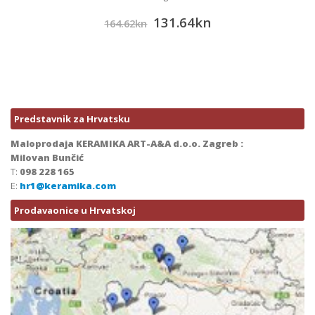
131.64
kn
164.62
kn
Predstavnik za Hrvatsku
Maloprodaja KERAMIKA ART-A&A d.o.o. Zagreb :
Milovan Bunčić
T:
098 228 165
E:
hr1@keramika.com
Prodavaonice u Hrvatskoj