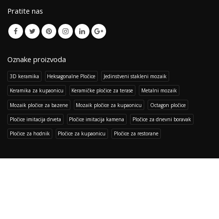
Pratite nas
Oznake proizvoda
3D keramika
Heksagonalne Pločice
Jedinstveni stakleni mozaik
Keramika za kupaonicu
Keramičke pločice za terase
Metalni mozaik
Mozaik pločice za bazene
Mozaik pločice za kupaonicu
Octagon pločice
Pločice imitacija drveta
Pločice imitacija kamena
Pločice za dnevni boravak
Pločice za hodnik
Pločice za kupaonicu
Pločice za restorane