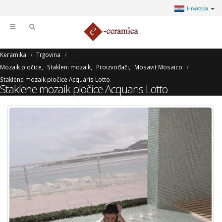
Hrvatska
Keramika
Trgovina
Mozaik pločice
,
Stakleni mozaik
,
Proizvođači
,
Mosavit Mosaico
Staklene mozaik pločice Acquaris Lotto
Staklene mozaik pločice Acquaris Lotto