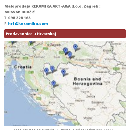
Maloprodaja KERAMIKA ART-A&A d.o.o. Zagreb :
Milovan Bunčić
T:
098 228 165
E:
hr1@keramika.com
Prodavaonice u Hrvatskoj