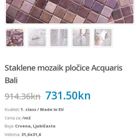
Staklene mozaik pločice Acquaris
Bali
731.50
kn
914.36
kn
Kvalitet:
1. class / Made in EU
Cena za:
/m2
Boja:
Crvena, Ljubičaste
Velicina:
31,6x31,6