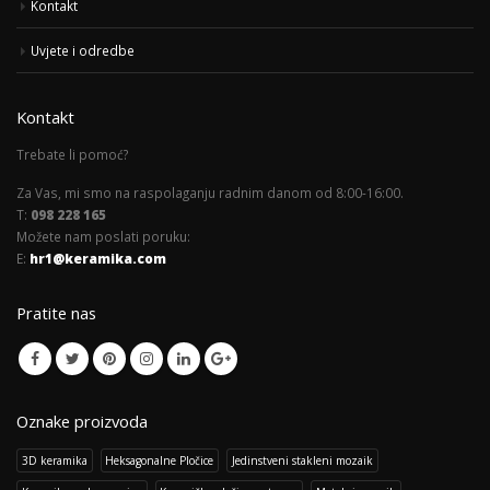
Kontakt
Uvjete i odredbe
Kontakt
Trebate li pomoć?
Za Vas, mi smo na raspolaganju radnim danom od 8:00-16:00.
T:
098 228 165
Možete nam poslati poruku:
E:
hr1@keramika.com
Pratite nas
Oznake proizvoda
3D keramika
Heksagonalne Pločice
Jedinstveni stakleni mozaik