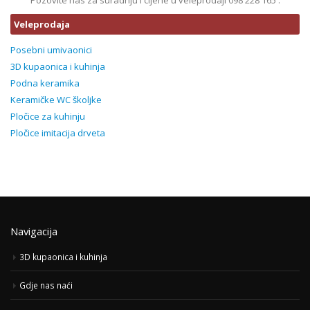
Pozovite nas za suradnju i cijene u veleprodaji 098 228 165 .
Veleprodaja
Posebni umivaonici
3D kupaonica i kuhinja
Podna keramika
Keramičke WC školjke
Pločice za kuhinju
Pločice imitacija drveta
Navigacija
3D kupaonica i kuhinja
Gdje nas naći