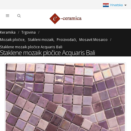
Hrvatska
Keramika
Trgovina
Mozaik pločice
,
Stakleni mozaik
,
Proizvođači
,
Mosavit Mosaico
Staklene mozaik pločice Acquaris Bali
Staklene mozaik pločice Acquaris Bali