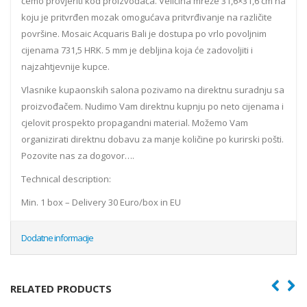
ćemo provjeriti kod proizvođača. Veličina mreže 31,6×31,6 cm na
koju je pritvrđen mozak omogućava pritvrđivanje na različite
površine. Mosaic Acquaris Bali je dostupa po vrlo povoljnim
cijenama 731,5 HRK. 5 mm je debljina koja će zadovoljiti i
najzahtjevnije kupce.
Vlasnike kupaonskih salona pozivamo na direktnu suradnju sa
proizvođačem. Nudimo Vam direktnu kupnju po neto cijenama i
cjelovit prospekto propagandni material. Možemo Vam
organizirati direktnu dobavu za manje količine po kurirski pošti.
Pozovite nas za dogovor….
Technical description:
Min. 1 box – Delivery 30 Euro/box in EU
Dodatne informacije
RELATED PRODUCTS