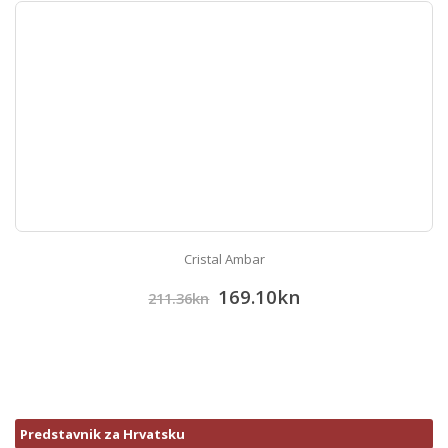
Cristal Ambar
169.10
kn
211.36
kn
Predstavnik za Hrvatsku