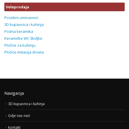
Veleprodaja
Posebni umivaonici
3D kupaonica i kuhinja
Podna keramika
Keramičke WC školjke
Pločice za kuhinju
Pločice imitacija drveta
Navigacija
3D kupaonica i kuhinja
Gdje nas naći
Kontakt