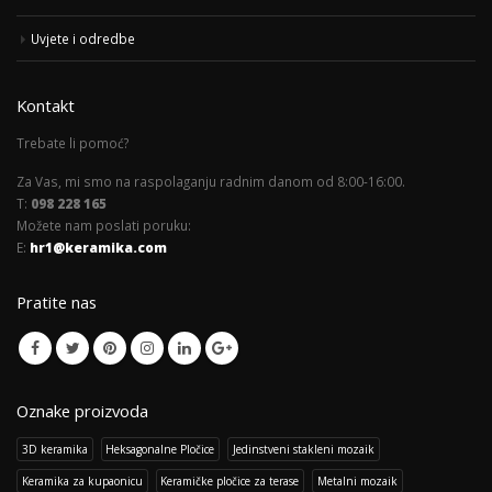
Uvjete i odredbe
Kontakt
Trebate li pomoć?
Za Vas, mi smo na raspolaganju radnim danom od 8:00-16:00.
T:
098 228 165
Možete nam poslati poruku:
E:
hr1@keramika.com
Pratite nas
Oznake proizvoda
3D keramika
Heksagonalne Pločice
Jedinstveni stakleni mozaik
Keramika za kupaonicu
Keramičke pločice za terase
Metalni mozaik