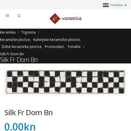
Hrvatska
Keramika
Trgovina
Keramičke pločice
,
Kuhinjske keramičke pločice
,
Zidne keramičke pločice
,
Proizvođači
,
Tonalite
Silk Fr Dom Bn
Silk Fr Dom Bn
Silk Fr Dom Bn
0.00
kn