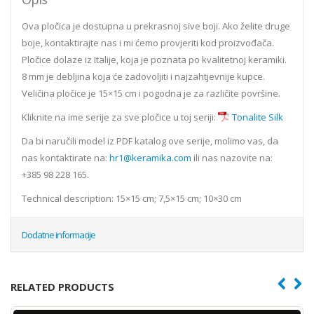
Ova pločica je dostupna u prekrasnoj sive boji. Ako želite druge
boje, kontaktirajte nas i mi ćemo provjeriti kod proizvođača.
Pločice dolaze iz Italije, koja je poznata po kvalitetnoj keramiki.
8 mm je debljina koja će zadovoljiti i najzahtjevnije kupce.
Veličina pločice je 15×15 cm i pogodna je za različite površine.
Kliknite na ime serije za sve pločice u toj seriji:
Tonalite Silk
Da bi naručili model iz PDF katalog ove serije, molimo vas, da
nas kontaktirate na:
hr1@keramika.com
ili nas nazovite na:
+385 98 228 165.
Technical description: 15×15 cm; 7,5×15 cm; 10×30 cm
Dodatne informacije
RELATED PRODUCTS