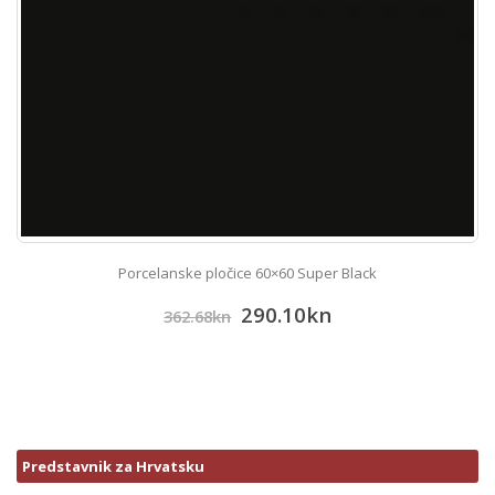
Porcelanske pločice 60×60 Super Black
290.10
kn
362.68
kn
Predstavnik za Hrvatsku