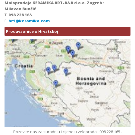
Maloprodaja KERAMIKA ART-A&A d.o.o. Zagreb :
Milovan Bunčić
T:
098 228 165
E:
hr1@keramika.com
Prodavaonice u Hrvatskoj
Pozovite nas za suradnju i cijene u veleprodaji 098 228 165 .