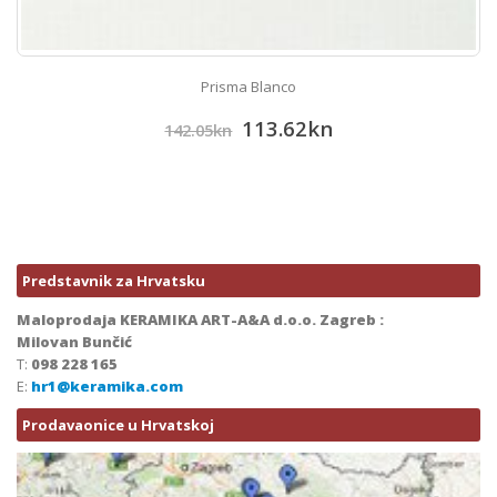
Prisma Blanco
113.62
kn
142.05
kn
Predstavnik za Hrvatsku
Maloprodaja KERAMIKA ART-A&A d.o.o. Zagreb :
Milovan Bunčić
T:
098 228 165
E:
hr1@keramika.com
Prodavaonice u Hrvatskoj