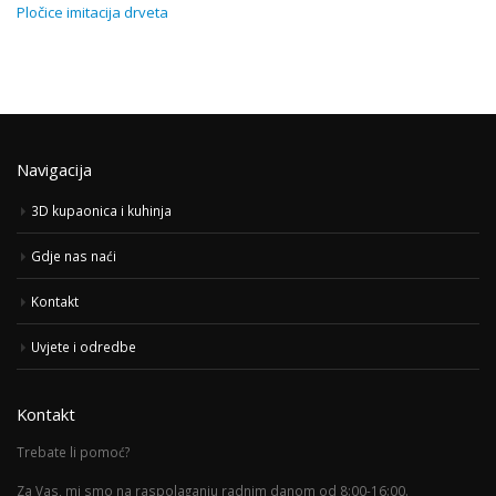
Pločice imitacija drveta
Navigacija
3D kupaonica i kuhinja
Gdje nas naći
Kontakt
Uvjete i odredbe
Kontakt
Trebate li pomoć?
Za Vas, mi smo na raspolaganju radnim danom od 8:00-16:00.