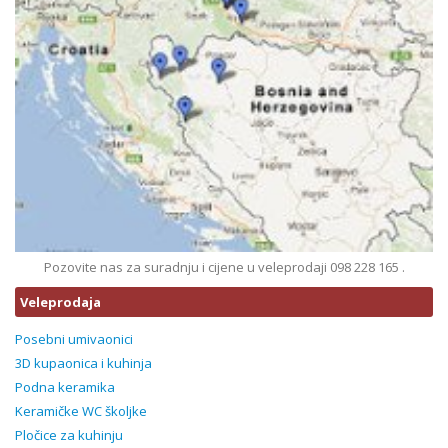
Pozovite nas za suradnju i cijene u veleprodaji 098 228 165 .
Veleprodaja
Posebni umivaonici
3D kupaonica i kuhinja
Podna keramika
Keramičke WC školjke
Pločice za kuhinju