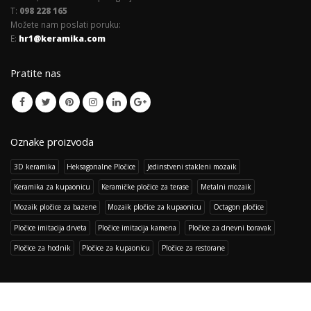
T:
098 228 165
Možete nam poslati poruku:
E:
hr1@keramika.com
Pratite nas
Oznake proizvoda
3D keramika
Heksagonalne Pločice
Jedinstveni stakleni mozaik
Keramika za kupaonicu
Keramičke pločice za terase
Metalni mozaik
Mozaik pločice za bazene
Mozaik pločice za kupaonicu
Octagon pločice
Pločice imitacija drveta
Pločice imitacija kamena
Pločice za dnevni boravak
Pločice za hodnik
Pločice za kupaonicu
Pločice za restorane