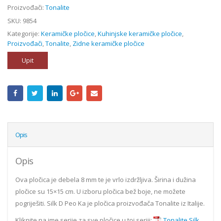
Proizvođači:
Tonalite
SKU:
9854
Kategorije:
Keramičke pločice
,
Kuhinjske keramičke pločice
,
Proizvođači
,
Tonalite
,
Zidne keramičke pločice
Upit
Opis
Opis
Ova pločica je debela 8 mm te je vrlo izdržljiva. Širina i dužina
pločice su 15×15 cm. U izboru pločica bež boje, ne možete
pogriješiti. Silk D Peo Ka je pločica proizvođača Tonalite iz Italije.
Kliknite na ime serije za sve pločice u toj seriji:
Tonalite Silk