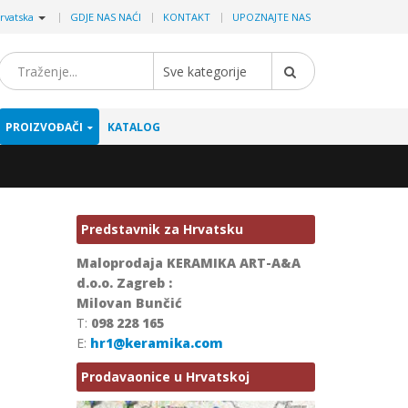
|
rvatska
GDJE NAS NAĆI
KONTAKT
UPOZNAJTE NAS
Sve kategorije
PROIZVOĐAČI
KATALOG
Predstavnik za Hrvatsku
Maloprodaja KERAMIKA ART-A&A
d.o.o. Zagreb :
Milovan Bunčić
T:
098 228 165
E:
hr1@keramika.com
Prodavaonice u Hrvatskoj