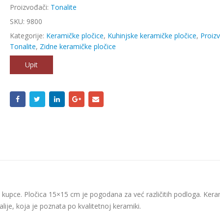
Proizvođači:
Tonalite
SKU:
9800
Kategorije:
Keramičke pločice
,
Kuhinjske keramičke pločice
,
Proiz
Tonalite
,
Zidne keramičke pločice
Upit
je kupce. Pločica 15×15 cm je pogodana za već različitih podloga. Ker
talije, koja je poznata po kvalitetnoj keramiki.