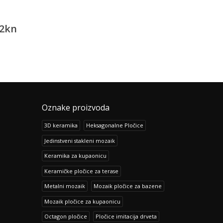
Podne porcelanske pločice
Look Grafito
Heart of Stone Beige
387.60
kn
2
kn
111.72
484.50
kn
139.69
kn
Oznake proizvoda
3D keramika
Heksagonalne Pločice
Jedinstveni stakleni mozaik
Keramika za kupaonicu
Keramičke pločice za terase
Metalni mozaik
Mozaik pločice za bazene
Mozaik pločice za kupaonicu
Octagon pločice
Pločice imitacija drveta