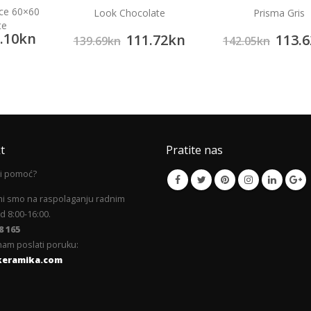
ice 60×60
Look Chocolate
Prisma Gris
te
.10
kn
111.72
kn
113.6
139.69
kn
142.05
kn
t
Pratite nas
li pomoć?
mi smo na raspolaganju radnim
 8:00-16:00.
8 165
am poslati poruku:
keramika.com