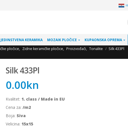
H
JEDINSTVENA KERAMIKA
MOZAIK PLOČICE
KUPAONSKA OPREMA
čke pločice
,
Zidne keramičke pločice
,
Proizvođači
,
Tonalite
Silk 433Pl
Silk 433Pl
0.00
kn
Kvalitet:
1. class / Made in EU
Cena za:
/m2
Boja:
Siva
Velicina:
15x15