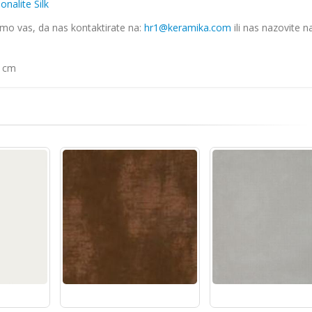
onalite Silk
imo vas, da nas kontaktirate na:
hr1@keramika.com
ili nas nazovite n
0 cm