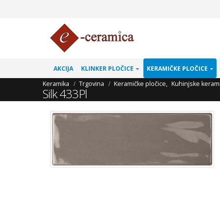
AKCIJA
KLINKER PLOČICE
KERAMIČKE PLOČICE
Keramika
Trgovina
Keramičke pločice
,
Kuhinjske kerami
Silk 433Pl