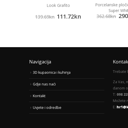
ske pločice
Porcelanske ploč
Look Grafito
one Beige
Super Whi
87.60
kn
290
111.72
kn
362.68
kn
139.69
kn
Navigacija
Kontak
Trebate 
3D kupaonica i kuhinja
Za Vas, 
Gdje nas naći
danom od
T:
098 22
Kontakt
Možete n
E:
hr1@
Uvjete i odredbe