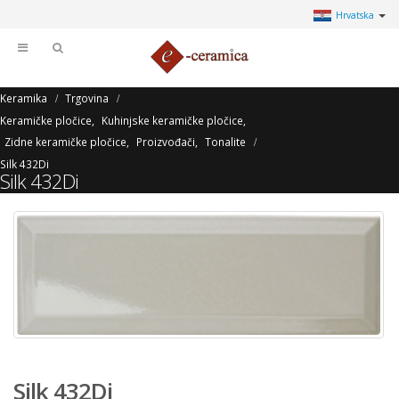
Hrvatska
Keramika
Trgovina
Keramičke pločice
,
Kuhinjske keramičke pločice
,
Zidne keramičke pločice
,
Proizvođači
,
Tonalite
Silk 432Di
Silk 432Di
Silk 432Di