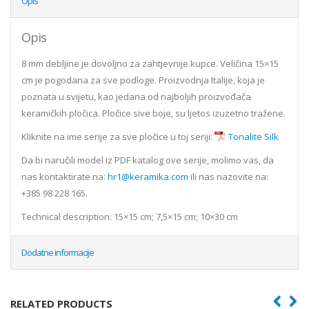
Opis
Opis
8 mm debljine je dovoljno za zahtjevnije kupce. Veličina 15×15
cm je pogodana za sve podloge. Proizvodnja Italije, koja je
poznata u svijetu, kao jedana od najboljih proizvođača
keramičkih pločica. Pločice sive boje, su ljetos izuzetno tražene.
Kliknite na ime serije za sve pločice u toj seriji:
Tonalite Silk
Da bi naručili model iz PDF katalog ove serije, molimo vas, da
nas kontaktirate na:
hr1@keramika.com
ili nas nazovite na:
+385 98 228 165.
Technical description: 15×15 cm; 7,5×15 cm; 10×30 cm
Dodatne informacije
RELATED PRODUCTS