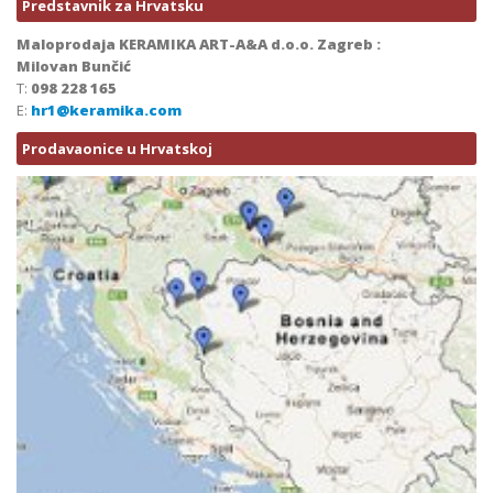
Predstavnik za Hrvatsku
Maloprodaja KERAMIKA ART-A&A d.o.o. Zagreb :
Milovan Bunčić
T:
098 228 165
E:
hr1@keramika.com
Prodavaonice u Hrvatskoj