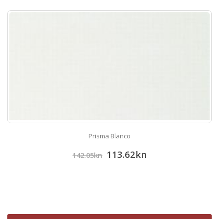
Prisma Blanco
113.62
kn
142.05
kn