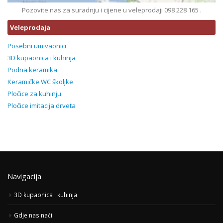
Pozovite nas za suradnju i cijene u veleprodaji 098 228 165 .
Veleprodaja
Posebni umivaonici
3D kupaonica i kuhinja
Podna keramika
Keramičke WC školjke
Pločice za kuhinju
Pločice imitacija drveta
Navigacija
3D kupaonica i kuhinja
Gdje nas naći