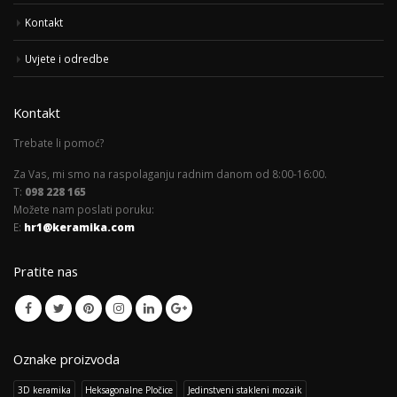
Kontakt
Uvjete i odredbe
Kontakt
Trebate li pomoć?
Za Vas, mi smo na raspolaganju radnim danom od 8:00-16:00.
T:
098 228 165
Možete nam poslati poruku:
E:
hr1@keramika.com
Pratite nas
Oznake proizvoda
3D keramika
Heksagonalne Pločice
Jedinstveni stakleni mozaik