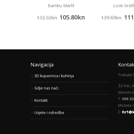
Azul
Bambu Marfil
Look Grafi
13.62
kn
105.80
kn
111
132.32
kn
139.69
kn
Navigacija
Kontak
Trebate 
3D kupaonica i kuhinja
Za Vas, 
Gdje nas naći
danom od
T:
098 22
Kontakt
Možete n
E:
hr1@
Uvjete i odredbe