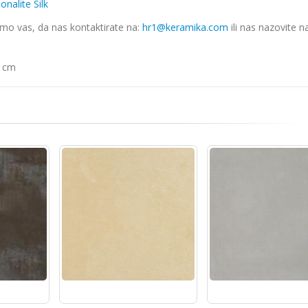
onalite Silk
imo vas, da nas kontaktirate na:
hr1@keramika.com
ili nas nazovite n
0 cm