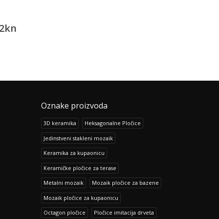
Prisma Azul
Bambu Marfil
2
kn
113.62
kn
105.80
142.05
kn
132.32
kn
Oznake proizvoda
3D keramika
Heksagonalne Pločice
Jedinstveni stakleni mozaik
Keramika za kupaonicu
Keramičke pločice za terase
Metalni mozaik
Mozaik pločice za bazene
Mozaik pločice za kupaonicu
Octagon pločice
Pločice imitacija drveta