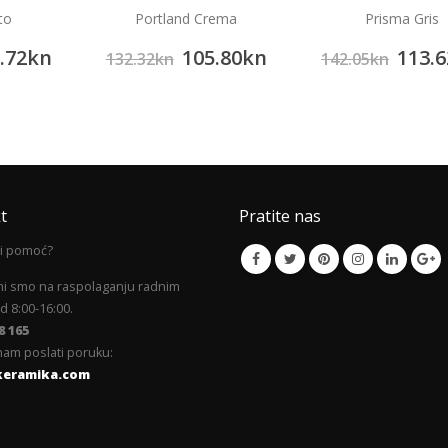
to
Portland Crema
Prisma Gris
.72
kn
105.80
kn
113.6
132.32
kn
142.05
kn
t
Pratite nas
li pomoć?
mi smo na raspolaganju radnim
 8:00-16:00.
8 165
am poslati poruku:
keramika.com