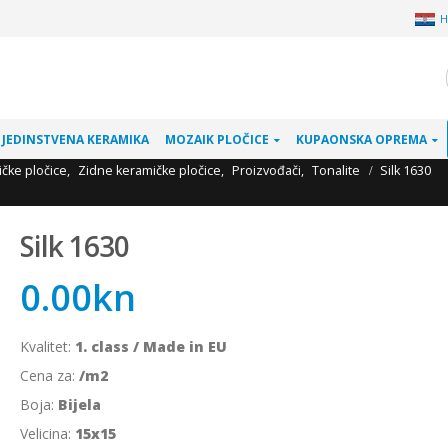
H
JEDINSTVENA KERAMIKA
MOZAIK PLOČICE
KUPAONSKA OPREMA
čke pločice
,
Zidne keramičke pločice
,
Proizvođači
,
Tonalite
Silk 1630
Silk 1630
0.00
kn
Kvalitet:
1. class / Made in EU
Cena za:
/m2
Boja:
Bijela
Velicina:
15x15