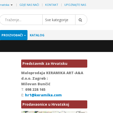
|
rvatska
GDJE NAS NAĆI
KONTAKT
UPOZNAJTE NAS
Sve kategorije
PROIZVOĐAČI
KATALOG
Predstavnik za Hrvatsku
Maloprodaja KERAMIKA ART-A&A
d.o.o. Zagreb :
Milovan Bunčić
T:
098 228 165
E:
hr1@keramika.com
Prodavaonice u Hrvatskoj