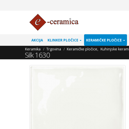
AKCIJA
KLINKER PLOČICE
KERAMIČKE PLOČICE
Keramika
Trgovina
Keramičke pločice
,
Kuhinjske kerami
Silk 1630