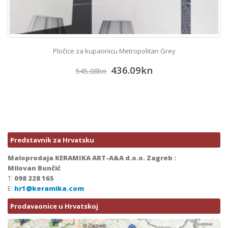
Pločice za kupaonicu Metropolitan Grey
436.09
kn
545.08
kn
Predstavnik za Hrvatsku
Maloprodaja KERAMIKA ART-A&A d.o.o. Zagreb :
Milovan Bunčić
T:
098 228 165
E:
hr1@keramika.com
Prodavaonice u Hrvatskoj