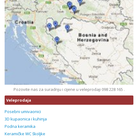
Pozovite nas za suradnju i cijene u veleprodaji 098 228 165 .
Veleprodaja
Posebni umivaonici
3D kupaonica i kuhinja
Podna keramika
Keramičke WC školjke