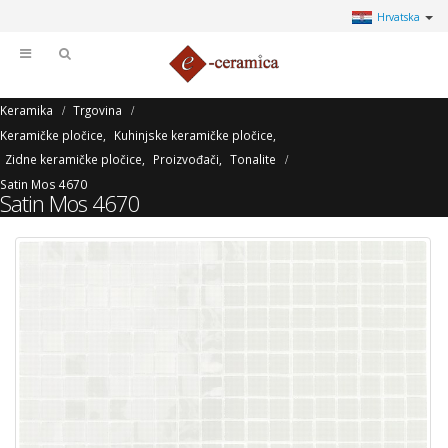
Hrvatska
Keramika
Trgovina
Keramičke pločice
,
Kuhinjske keramičke pločice
,
Zidne keramičke pločice
,
Proizvođači
,
Tonalite
Satin Mos 4670
Satin Mos 4670