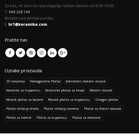
Za Vas, mi smo na raspolaganju radnim danom od 8:00-16:00.
T:
098 228 165
Možete nam poslati poruku:
E:
hr1@keramika.com
Pratite nas
Oznake proizvoda
3D keramika
Heksagonalne Pločice
Jedinstveni stakleni mozaik
Keramika za kupaonicu
Keramičke pločice za terase
Metalni mozaik
Mozaik pločice za bazene
Mozaik pločice za kupaonicu
Octagon pločice
Pločice imitacija drveta
Pločice imitacija kamena
Pločice za dnevni boravak
Pločice za hodnik
Pločice za kupaonicu
Pločice za restorane