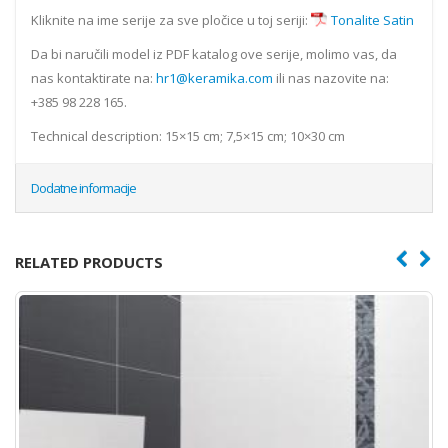
Kliknite na ime serije za sve pločice u toj seriji:
Tonalite Satin
Da bi naručili model iz PDF katalog ove serije, molimo vas, da
nas kontaktirate na:
hr1@keramika.com
ili nas nazovite na:
+385 98 228 165.
Technical description: 15×15 cm; 7,5×15 cm; 10×30 cm
Dodatne informacije
RELATED PRODUCTS