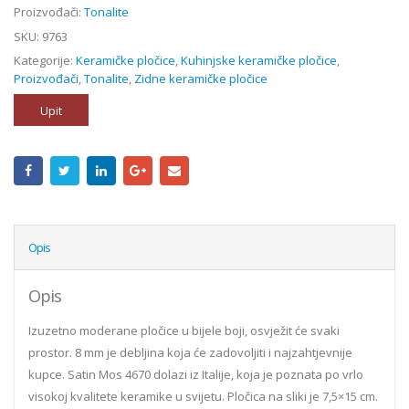
Proizvođači:
Tonalite
SKU:
9763
Kategorije:
Keramičke pločice
,
Kuhinjske keramičke pločice
,
Proizvođači
,
Tonalite
,
Zidne keramičke pločice
Upit
Opis
Opis
Izuzetno moderane pločice u bijele boji, osvježit će svaki
prostor. 8 mm je debljina koja će zadovoljiti i najzahtjevnije
kupce. Satin Mos 4670 dolazi iz Italije, koja je poznata po vrlo
visokoj kvalitete keramike u svijetu. Pločica na sliki je 7,5×15 cm.