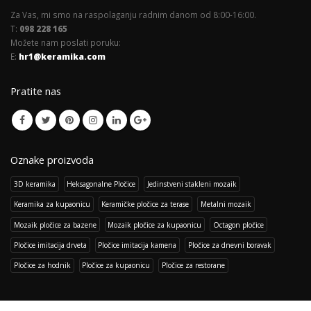
Za Vas, mi smo na raspolaganju radnim danom od 8:00-16:00.
T:
098 228 165
Možete nam poslati poruku:
E:
hr1@keramika.com
Pratite nas
Oznake proizvoda
3D keramika
Heksagonalne Pločice
Jedinstveni stakleni mozaik
Keramika za kupaonicu
Keramičke pločice za terase
Metalni mozaik
Mozaik pločice za bazene
Mozaik pločice za kupaonicu
Octagon pločice
Pločice imitacija drveta
Pločice imitacija kamena
Pločice za dnevni boravak
Pločice za hodnik
Pločice za kupaonicu
Pločice za restorane