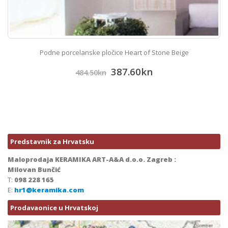
Podne porcelanske pločice Heart of Stone Beige
387.60
kn
484.50
kn
Predstavnik za Hrvatsku
Maloprodaja KERAMIKA ART-A&A d.o.o. Zagreb :
Milovan Bunčić
T:
098 228 165
E:
hr1@keramika.com
Prodavaonice u Hrvatskoj