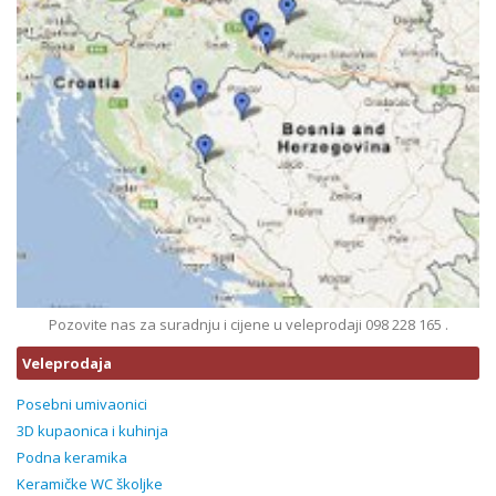
Pozovite nas za suradnju i cijene u veleprodaji 098 228 165 .
Veleprodaja
Posebni umivaonici
3D kupaonica i kuhinja
Podna keramika
Keramičke WC školjke