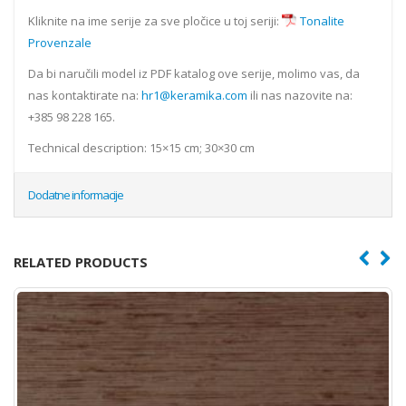
Kliknite na ime serije za sve pločice u toj seriji:
Tonalite
Provenzale
Da bi naručili model iz PDF katalog ove serije, molimo vas, da
nas kontaktirate na:
hr1@keramika.com
ili nas nazovite na:
+385 98 228 165.
Technical description: 15×15 cm; 30×30 cm
Dodatne informacije
RELATED PRODUCTS