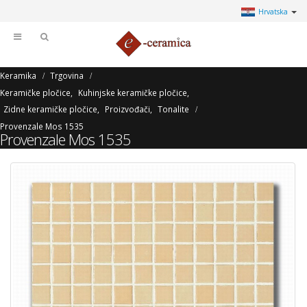
Hrvatska
Keramika
Trgovina
Keramičke pločice
,
Kuhinjske keramičke pločice
,
Zidne keramičke pločice
,
Proizvođači
,
Tonalite
Provenzale Mos 1535
Provenzale Mos 1535