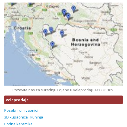
Pozovite nas za suradnju i cijene u veleprodaji 098 228 165 .
Veleprodaja
Posebni umivaonici
3D kupaonica i kuhinja
Podna keramika