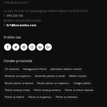
Trebate li pomoć?
Za Vas, mi smo na raspolaganju radnim danom od 8:00-16:00.
T:
098 228 165
Možete nam poslati poruku:
E:
hr1@keramika.com
Pratite nas
Oznake proizvoda
3D keramika
Heksagonalne Pločice
Jedinstveni stakleni mozaik
Keramika za kupaonicu
Keramičke pločice za terase
Metalni mozaik
Mozaik pločice za bazene
Mozaik pločice za kupaonicu
Octagon pločice
Pločice imitacija drveta
Pločice imitacija kamena
Pločice za dnevni boravak
Pločice za hodnik
Pločice za kupaonicu
Pločice za restorane