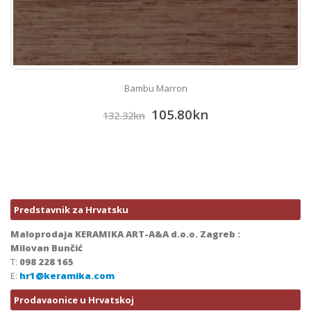
Podne i zidne pločice Talia Anthracite
182.78
kn
228.46
kn
Predstavnik za Hrvatsku
Maloprodaja KERAMIKA ART-A&A d.o.o. Zagreb :
Milovan Bunčić
T:
098 228 165
E:
hr1@keramika.com
Prodavaonice u Hrvatskoj