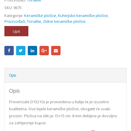
SKU:
9675
Kategorije:
Keramičke pločice
,
Kuhinjske keramičke pločice
,
Proizvođači
,
Tonalite
,
Zidne keramičke pločice
Upit
Opis
Opis
Provenzale D1521Gi je proivedena u Italije te je izuzetno
kvalitetna. Ove bijele keramičke pločice, obogatit će svaki
prostor. Pločica na sliki je 15×15 cm. 8 mm debljine je dovoljno
za zahtjevnije kupce.