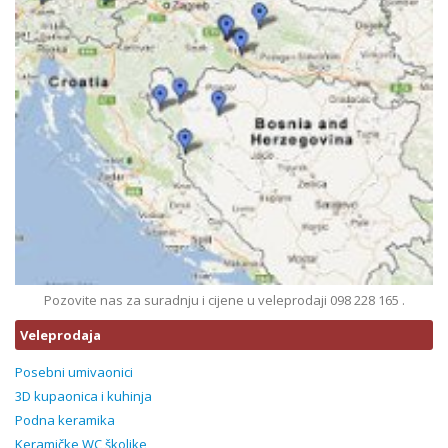
Pozovite nas za suradnju i cijene u veleprodaji 098 228 165 .
Veleprodaja
Posebni umivaonici
3D kupaonica i kuhinja
Podna keramika
Keramičke WC školjke