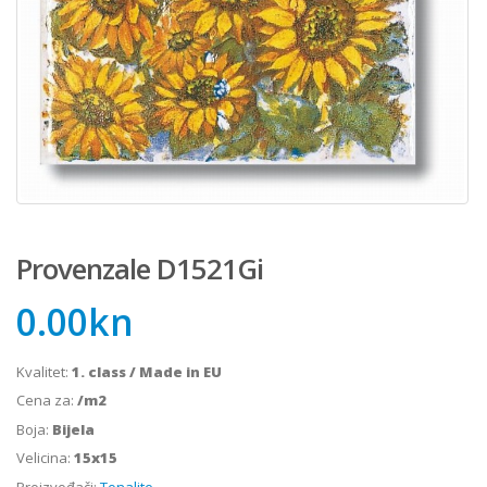
Provenzale D1521Gi
0.00
kn
Kvalitet:
1. class / Made in EU
Cena za:
/m2
Boja:
Bijela
Velicina:
15x15
Proizvođači:
Tonalite