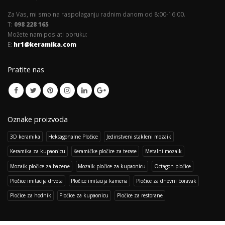
Za Vas, mi smo na raspolaganju radnim danom od 8:00-16:00.
T:
098 228 165
Možete nam poslati poruku:
E:
hr1@keramika.com
Pratite nas
Oznake proizvoda
3D keramika
Heksagonalne Pločice
Jedinstveni stakleni mozaik
Keramika za kupaonicu
Keramičke pločice za terase
Metalni mozaik
Mozaik pločice za bazene
Mozaik pločice za kupaonicu
Octagon pločice
Pločice imitacija drveta
Pločice imitacija kamena
Pločice za dnevni boravak
Pločice za hodnik
Pločice za kupaonicu
Pločice za restorane