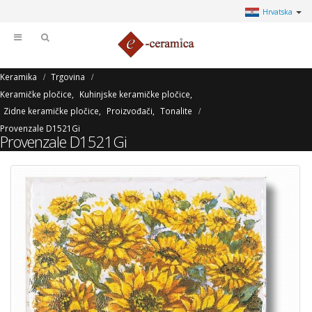
Hrvatska
Keramika
Trgovina
Keramičke pločice
,
Kuhinjske keramičke pločice
,
Zidne keramičke pločice
,
Proizvođači
,
Tonalite
Provenzale D1521Gi
Provenzale D1521Gi