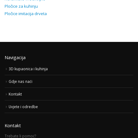
Pločice za kuhinju
Pločice imitacija drveta
Navigacija
3D kupaonica i kuhinja
Gdje nas naći
Kontakt
Uvjete i odredbe
Kontakt
Trebate li pomoć?