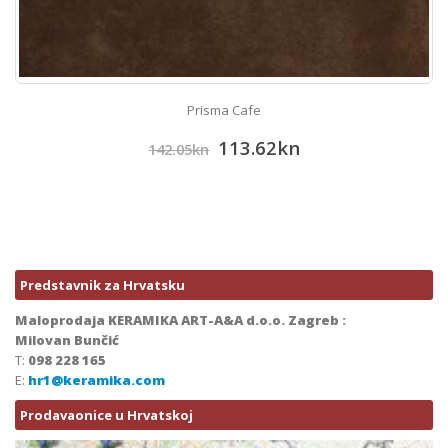
Prisma Cafe
113.62
kn
142.05
kn
Predstavnik za Hrvatsku
Maloprodaja KERAMIKA ART-A&A d.o.o. Zagreb :
Milovan Bunčić
T:
098 228 165
E:
hr1@keramika.com
Prodavaonice u Hrvatskoj