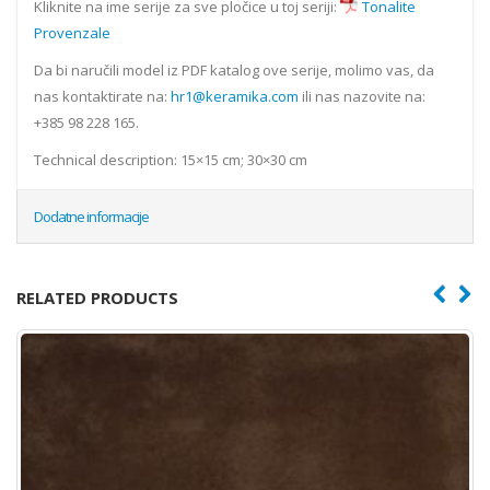
Kliknite na ime serije za sve pločice u toj seriji:
Tonalite
Provenzale
Da bi naručili model iz PDF katalog ove serije, molimo vas, da
nas kontaktirate na:
hr1@keramika.com
ili nas nazovite na:
+385 98 228 165.
Technical description: 15×15 cm; 30×30 cm
Dodatne informacije
RELATED PRODUCTS