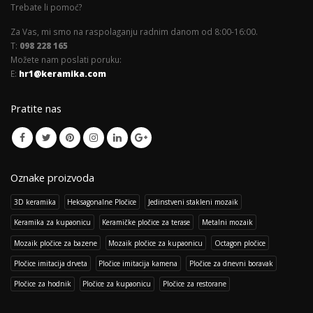
Trebate li pomoć?
Za Vas, mi smo na raspolaganju radnim danom od 8:00-16:00.
T:
098 228 165
Možete nam poslati poruku:
E:
hr1@keramika.com
Pratite nas
Oznake proizvoda
3D keramika
Heksagonalne Pločice
Jedinstveni stakleni mozaik
Keramika za kupaonicu
Keramičke pločice za terase
Metalni mozaik
Mozaik pločice za bazene
Mozaik pločice za kupaonicu
Octagon pločice
Pločice imitacija drveta
Pločice imitacija kamena
Pločice za dnevni boravak
Pločice za hodnik
Pločice za kupaonicu
Pločice za restorane