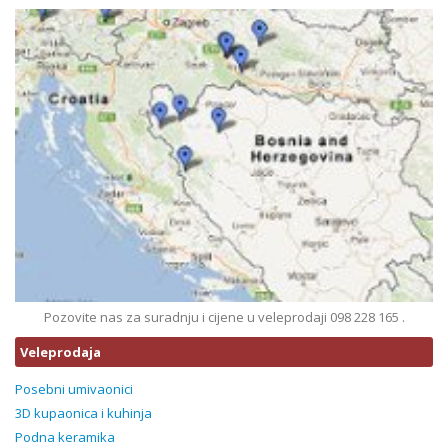
Pozovite nas za suradnju i cijene u veleprodaji 098 228 165 .
Veleprodaja
Posebni umivaonici
3D kupaonica i kuhinja
Podna keramika