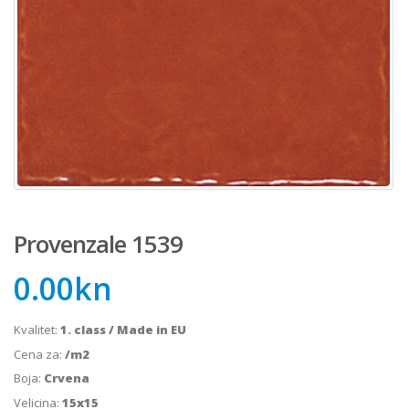
Provenzale 1539
0.00
kn
Kvalitet:
1. class / Made in EU
Cena za:
/m2
Boja:
Crvena
Velicina:
15x15