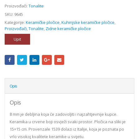
Proizvođači:
Tonalite
SKU:
9645
Kategorije:
Keramičke pločice
,
Kuhinjske keramičke pločice
,
Proizvođači
,
Tonalite
,
Zidne keramičke pločice
Upit
Opis
Opis
8 mm je debljina koja će zadovoljiti i najzahtjevnije kupce.
Keramika u crvene boji osvježi svaki prostor. Pločica na sliki je
15×15 cm. Provenzale 1539 dolazi iz Italije, koja je poznata po
vrlo visokoj kvalitete keramike u svijetu.