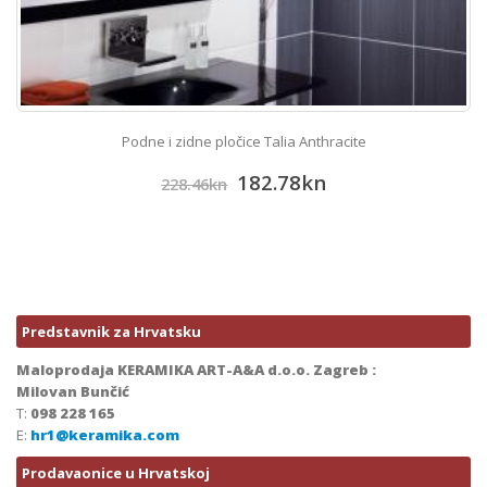
Podne i zidne pločice Talia Anthracite
182.78
kn
228.46
kn
Predstavnik za Hrvatsku
Maloprodaja KERAMIKA ART-A&A d.o.o. Zagreb :
Milovan Bunčić
T:
098 228 165
E:
hr1@keramika.com
Prodavaonice u Hrvatskoj