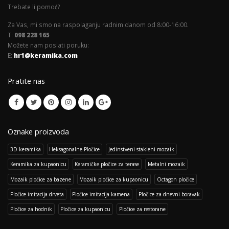
Trebate li pomoć?
Za Vas, mi smo na raspolaganju radnim danom od 8:00-16:00.
T:
098 228 165
Možete nam poslati poruku:
E:
hr1@keramika.com
Pratite nas
Oznake proizvoda
3D keramika
Heksagonalne Pločice
Jedinstveni stakleni mozaik
Keramika za kupaonicu
Keramičke pločice za terase
Metalni mozaik
Mozaik pločice za bazene
Mozaik pločice za kupaonicu
Octagon pločice
Pločice imitacija drveta
Pločice imitacija kamena
Pločice za dnevni boravak
Pločice za hodnik
Pločice za kupaonicu
Pločice za restorane