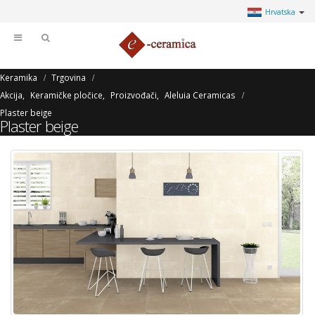
Hrvatska
Keramika
Trgovina
Akcija
,
Keramičke pločice
,
Proizvođači
,
Aleluia Ceramicas
Plaster beige
Plaster beige