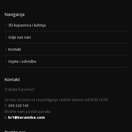
Navigacija
3D kupaonica i kuhinja
Gdje nas naći
Kontakt
Uvjete i odredbe
Kontakt
Trebate li pomoć?
Za Vas, mi smo na raspolaganju radnim danom od 8:00-16:00.
T:
098 228 165
Možete nam poslati poruku:
E:
hr1@keramika.com