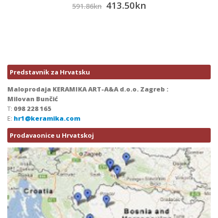
413.50
kn
591.86
kn
Predstavnik za Hrvatsku
Maloprodaja KERAMIKA ART-A&A d.o.o. Zagreb :
Milovan Bunčić
T:
098 228 165
E:
hr1@keramika.com
Prodavaonice u Hrvatskoj