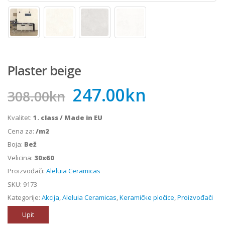
Plaster beige
247.00
kn
308.00
kn
Kvalitet:
1. class / Made in EU
Cena za:
/m2
Boja:
Bež
Velicina:
30x60
Proizvođači:
Aleluia Ceramicas
SKU:
9173
Kategorije:
Akcija
,
Aleluia Ceramicas
,
Keramičke pločice
,
Proizvođači
Upit