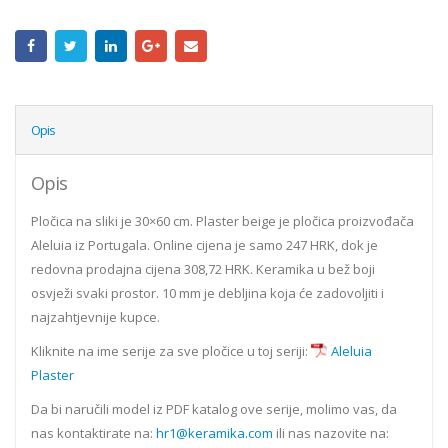
Opis
Opis
Pločica na sliki je 30×60 cm. Plaster beige je pločica proizvođača
Aleluia iz Portugala. Online cijena je samo 247 HRK, dok je
redovna prodajna cijena 308,72 HRK. Keramika u bež boji
osvježi svaki prostor. 10 mm je debljina koja će zadovoljiti i
najzahtjevnije kupce.
Kliknite na ime serije za sve pločice u toj seriji:
Aleluia
Plaster
Da bi naručili model iz PDF katalog ove serije, molimo vas, da
nas kontaktirate na:
hr1@keramika.com
ili nas nazovite na: