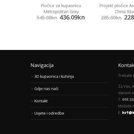
Pločice za kupaonicu
Projekt pločice Ar
lato Rosso
Metropolitan Grey
China Blu
436.09
kn
228
07.84
kn
545.08
kn
285.00
kn
Navigacija
Kontak
Trebate 
3D kupaonica i kuhinja
Za Vas, 
Gdje nas naći
danom od
T:
098 22
Kontakt
Možete n
E:
hr1@
Uvjete i odredbe