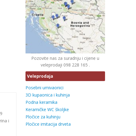
Pozovite nas za suradnju i cijene u
veleprodaji 098 228 165 .
Veleprodaja
Posebni umivaonici
3D kupaonica i kuhinja
Podna keramika
Keramičke WC školjke
 9
Pločice za kuhinju
ina i
Pločice imitacija drveta