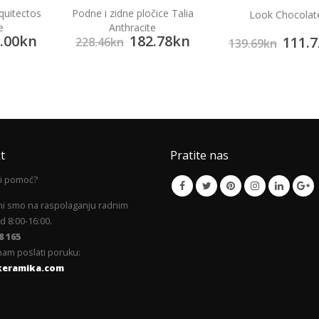
quitectos
Podne i zidne pločice Talia
Look Chocolat
e
Anthracite
.00
kn
182.78
kn
111.7
228.46
kn
139.69
kn
t
Pratite nas
li pomoć?
mi smo na raspolaganju radnim
 8:00-16:00.
8 165
am poslati poruku:
keramika.com