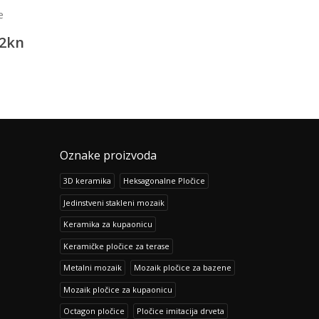
Pločice za kupaonic
e
Keope Ciottolato Rosso
Metropolitan Grey
436.09
2
kn
507.84
kn
545.08
kn
634.83
kn
Oznake proizvoda
3D keramika
Heksagonalne Pločice
Jedinstveni stakleni mozaik
Keramika za kupaonicu
Keramičke pločice za terase
Metalni mozaik
Mozaik pločice za bazene
Mozaik pločice za kupaonicu
Octagon pločice
Pločice imitacija drveta