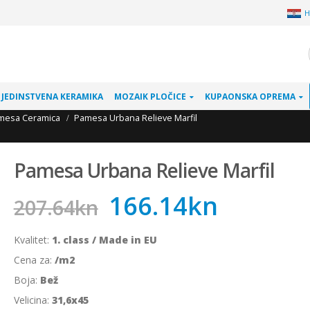
H
JEDINSTVENA KERAMIKA
MOZAIK PLOČICE
KUPAONSKA OPREMA
mesa Ceramica
Pamesa Urbana Relieve Marfil
Pamesa Urbana Relieve Marfil
166.14
kn
207.64
kn
Kvalitet:
1. class / Made in EU
Cena za:
/m2
Boja:
Bež
Velicina:
31,6x45