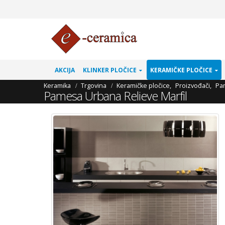
AKCIJA
KLINKER PLOČICE
KERAMIČKE PLOČICE
Keramika
Trgovina
Keramičke pločice
,
Proizvođači
,
Pa
Pamesa Urbana Relieve Marfil