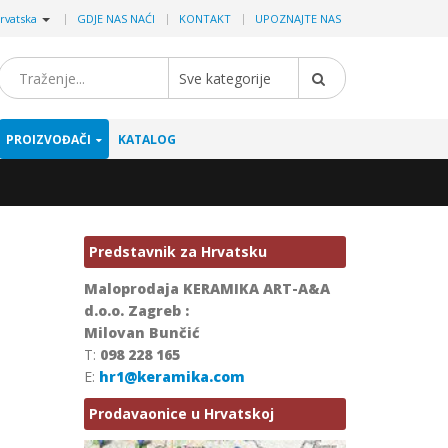
|
rvatska
GDJE NAS NAĆI
KONTAKT
UPOZNAJTE NAS
Sve kategorije
PROIZVOĐAČI
KATALOG
Predstavnik za Hrvatsku
Maloprodaja KERAMIKA ART-A&A
d.o.o. Zagreb :
Milovan Bunčić
T:
098 228 165
E:
hr1@keramika.com
Prodavaonice u Hrvatskoj