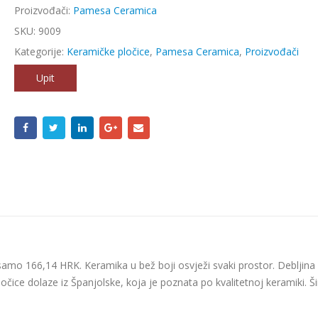
Proizvođači:
Pamesa Ceramica
SKU:
9009
Kategorije:
Keramičke pločice
,
Pamesa Ceramica
,
Proizvođači
Upit
samo 166,14 HRK. Keramika u bež boji osvježi svaki prostor. Debljina
Pločice dolaze iz Španjolske, koja je poznata po kvalitetnoj keramiki. Šir