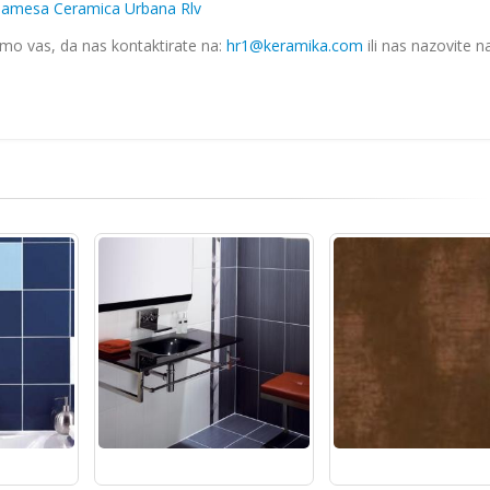
amesa Ceramica Urbana Rlv
imo vas, da nas kontaktirate na:
hr1@keramika.com
ili nas nazovite n