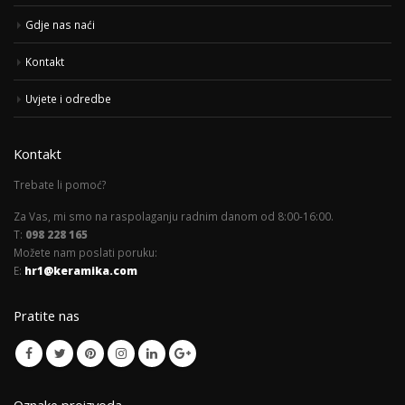
Gdje nas naći
Kontakt
Uvjete i odredbe
Kontakt
Trebate li pomoć?
Za Vas, mi smo na raspolaganju radnim danom od 8:00-16:00.
T:
098 228 165
Možete nam poslati poruku:
E:
hr1@keramika.com
Pratite nas
Oznake proizvoda