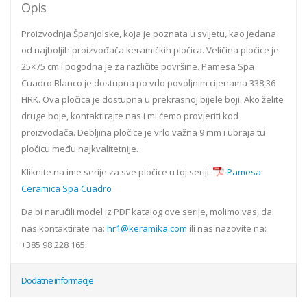
Opis
Proizvodnja Španjolske, koja je poznata u svijetu, kao jedana
od najboljih proizvođača keramičkih pločica. Veličina pločice je
25×75 cm i pogodna je za različite površine. Pamesa Spa
Cuadro Blanco je dostupna po vrlo povoljnim cijenama 338,36
HRK. Ova pločica je dostupna u prekrasnoj bijele boji. Ako želite
druge boje, kontaktirajte nas i mi ćemo provjeriti kod
proizvođača. Debljina pločice je vrlo važna 9 mm i ubraja tu
pločicu među najkvalitetnije.
Kliknite na ime serije za sve pločice u toj seriji:
Pamesa
Ceramica Spa Cuadro
Da bi naručili model iz PDF katalog ove serije, molimo vas, da
nas kontaktirate na:
hr1@keramika.com
ili nas nazovite na:
+385 98 228 165.
Dodatne informacije