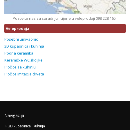
Pozovite nas za suradnju i cijene u veleprodaji 098 228 165 .
Veleprodaja
Posebni umivaonici
3D kupaonica i kuhinja
Podna keramika
Keramičke WC školjke
Pločice za kuhinju
Pločice imitacija drveta
Navigacija
3D kupaonica i kuhinja