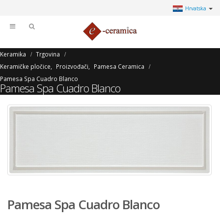
Hrvatska
Keramika
Trgovina
Keramičke pločice
,
Proizvođači
,
Pamesa Ceramica
Pamesa Spa Cuadro Blanco
Pamesa Spa Cuadro Blanco
Pamesa Spa Cuadro Blanco