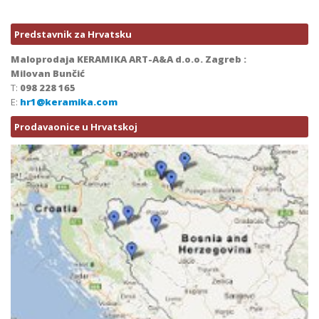
Predstavnik za Hrvatsku
Maloprodaja KERAMIKA ART-A&A d.o.o. Zagreb :
Milovan Bunčić
T:
098 228 165
E:
hr1@keramika.com
Prodavaonice u Hrvatskoj