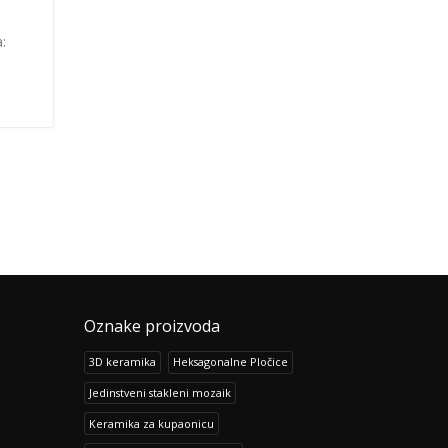
a:
Oznake proizvoda
3D keramika
Heksagonalne Pločice
Jedinstveni stakleni mozaik
Keramika za kupaonicu