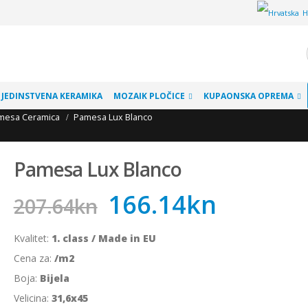
H
JEDINSTVENA KERAMIKA
MOZAIK PLOČICE
KUPAONSKA OPREMA
mesa Ceramica
Pamesa Lux Blanco
Pamesa Lux Blanco
166.14
kn
207.64
kn
Kvalitet:
1. class / Made in EU
Cena za:
/m2
Boja:
Bijela
Velicina:
31,6x45