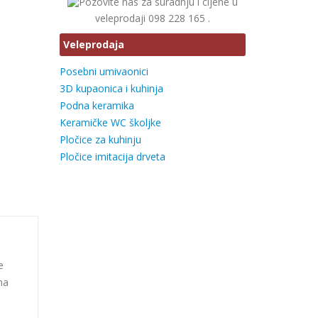
Pozovite nas za suradnju i cijene u
veleprodaji 098 228 165 .
Veleprodaja
Posebni umivaonici
3D kupaonica i kuhinja
Podna keramika
Keramičke WC školjke
Pločice za kuhinju
Pločice imitacija drveta
e
na