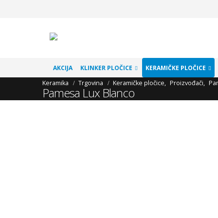
AKCIJA
KLINKER PLOČICE
KERAMIČKE PLOČICE
Keramika
Trgovina
Keramičke pločice
,
Proizvođači
,
Pa
Pamesa Lux Blanco