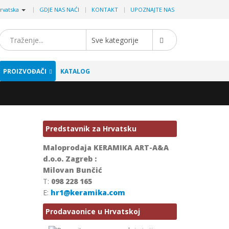
|
rvatska
GDJE NAS NAĆI
KONTAKT
UPOZNAJTE NAS
PROIZVOĐAČI
KATALOG
Predstavnik za Hrvatsku
Maloprodaja KERAMIKA ART-A&A
d.o.o. Zagreb :
Milovan Bunčić
T:
098 228 165
E:
hr1@keramika.com
Prodavaonice u Hrvatskoj