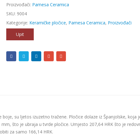
Proizvođači:
Pamesa Ceramica
SKU:
9004
Kategorije:
Keramičke pločice
,
Pamesa Ceramica
,
Proizvođači
Upit
 boje, su ljetos izuzetno tražene. Pločice dolaze iz Španjolske, koja j
 9 mm, što je ubraja u tvrde pločice. Umjesto 207,64 HRK što je redov
dobiti za samo 166,14 HRK.