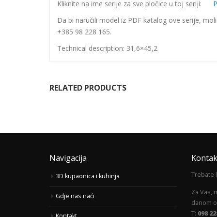
Kliknite na ime serije za sve pločice u toj seriji:
P
Da bi naručili model iz PDF katalog ove serije, mol
+385 98 228 165.
Technical description: 31,6×45,2
RELATED PRODUCTS
Navigacija
Kontak
Trebate 
3D kupaonica i kuhinja
Za Vas, 
Gdje nas naći
danom od
T:
098 22
Kontakt