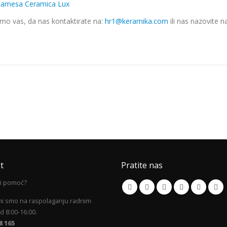
amesa Ceramica Lux
imo vas, da nas kontaktirate na:
hr1@keramika.com
ili nas nazovite n
t
Pratite nas
li pomoć?
mi smo na raspolaganju radnim
 8:00-16:00.
8 165