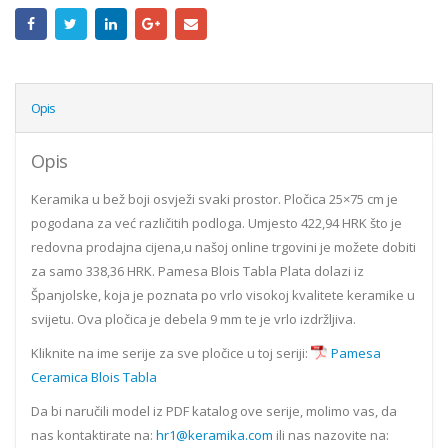
Opis
Opis
Keramika u bež boji osvježi svaki prostor. Pločica 25×75 cm je
pogodana za već različitih podloga. Umjesto 422,94 HRK što je
redovna prodajna cijena,u našoj online trgovini je možete dobiti
za samo 338,36 HRK. Pamesa Blois Tabla Plata dolazi iz
Španjolske, koja je poznata po vrlo visokoj kvalitete keramike u
svijetu. Ova pločica je debela 9 mm te je vrlo izdržljiva.
Kliknite na ime serije za sve pločice u toj seriji:
Pamesa
Ceramica Blois Tabla
Da bi naručili model iz PDF katalog ove serije, molimo vas, da
nas kontaktirate na:
hr1@keramika.com
ili nas nazovite na: