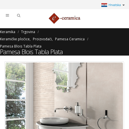
Hrvatska
Keramika
Trgovina
Keramičke pločice
,
Proizvođači
,
Pamesa Ceramica
Pamesa Blois Tabla Plata
Pamesa Blois Tabla Plata