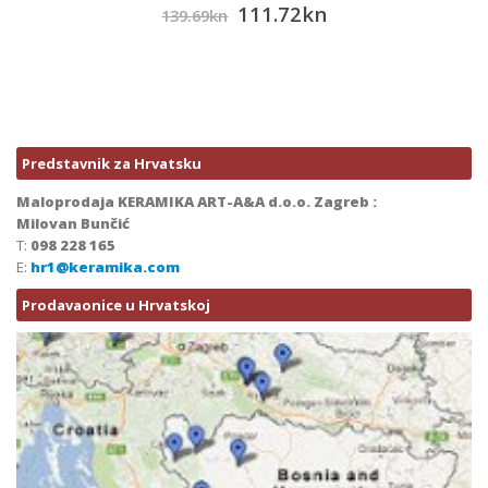
111.72
kn
139.69
kn
Predstavnik za Hrvatsku
Maloprodaja KERAMIKA ART-A&A d.o.o. Zagreb :
Milovan Bunčić
T:
098 228 165
E:
hr1@keramika.com
Prodavaonice u Hrvatskoj