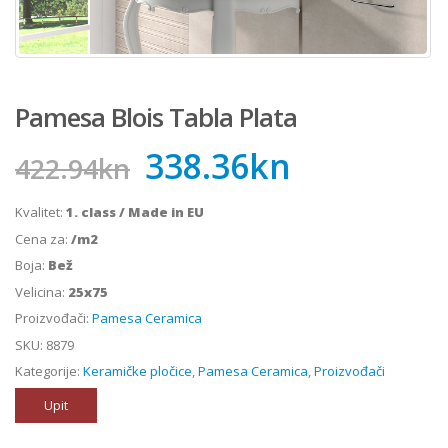
Pamesa Blois Tabla Plata
338.36
kn
422.94
kn
Kvalitet:
1. class / Made in EU
Cena za:
/m2
Boja:
Bež
Velicina:
25x75
Proizvođači:
Pamesa Ceramica
SKU:
8879
Kategorije:
Keramičke pločice
,
Pamesa Ceramica
,
Proizvođači
Upit