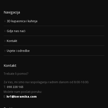
Navigacija
3D kupaonica i kuhinja
Gdje nas naći
Kontakt
Uvjete i odredbe
Kontakt
Trebate li pomoć?
Za Vas, mi smo na raspolaganju radnim danom od 8:00-16:00.
T:
098 228 165
Možete nam poslati poruku:
E:
hr1@keramika.com