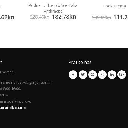
ice Talia
Podne porcelanske p
Look Crema
e
Heart of Stone B
.78
kn
387.6
111.72
kn
484.50
kn
139.69
kn
t
Pratite nas
li pomoć?
mi smo na raspolaganju radnim
 8:00-16:00.
8 165
am poslati poruku:
keramika.com