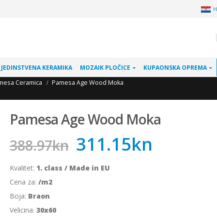
H
JEDINSTVENA KERAMIKA
MOZAIK PLOČICE
KUPAONSKA OPREMA
mesa Ceramica
Pamesa Age Wood Moka
Pamesa Age Wood Moka
311.15
kn
388.97
kn
Kvalitet:
1. class / Made in EU
Cena za:
/m2
Boja:
Braon
Velicina:
30x60