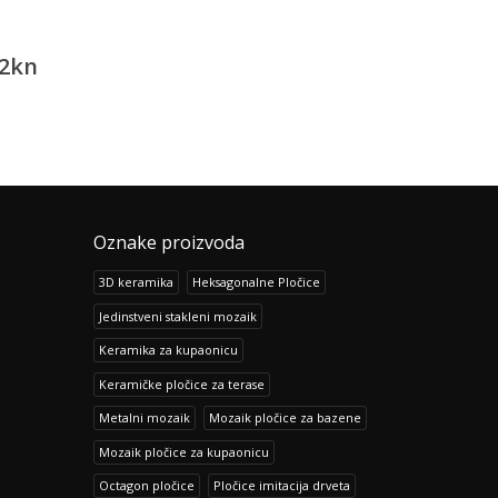
ločice
Portland Gris
Prisma Lila
eige
0
kn
105.80
kn
113.62
132.32
kn
142.05
kn
Oznake proizvoda
3D keramika
Heksagonalne Pločice
Jedinstveni stakleni mozaik
Keramika za kupaonicu
Keramičke pločice za terase
Metalni mozaik
Mozaik pločice za bazene
Mozaik pločice za kupaonicu
Octagon pločice
Pločice imitacija drveta