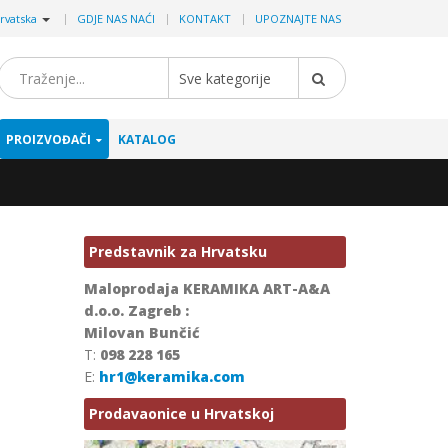
|
rvatska
GDJE NAS NAĆI
KONTAKT
UPOZNAJTE NAS
Sve kategorije
PROIZVOĐAČI
KATALOG
Predstavnik za Hrvatsku
Maloprodaja KERAMIKA ART-A&A
d.o.o. Zagreb :
Milovan Bunčić
T:
098 228 165
E:
hr1@keramika.com
Prodavaonice u Hrvatskoj