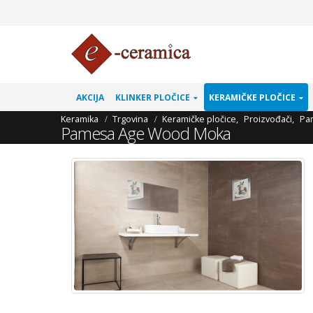
AKCIJA
KLINKER PLOČICE
KERAMIČKE PLOČICE
Keramika
Trgovina
Keramičke pločice
,
Proizvođači
,
Pa
Pamesa Age Wood Moka