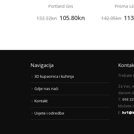
Podne i zidne ploč
 Gris
Prisma Lila
Anthracit
182
05.80
kn
113.62
kn
228.46
kn
142.05
kn
Navigacija
Kontak
Trebate 
3D kupaonica i kuhinja
Za Vas, 
Gdje nas naći
danom od
T:
098 22
Kontakt
Možete n
E:
hr1@
Uvjete i odredbe