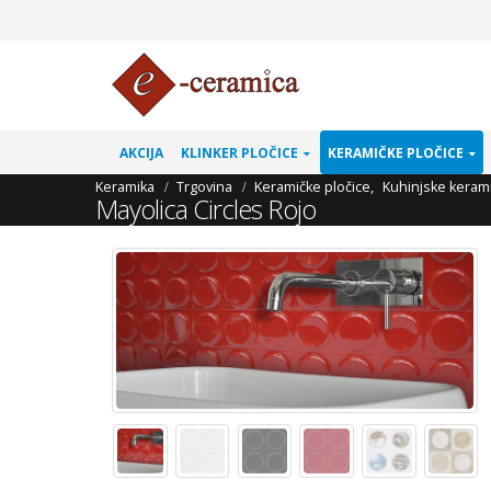
AKCIJA
KLINKER PLOČICE
KERAMIČKE PLOČICE
Keramika
Trgovina
Keramičke pločice
,
Kuhinjske kerami
Mayolica Circles Rojo