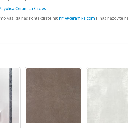
ayolica Ceramica Circles
imo vas, da nas kontaktirate na:
hr1@keramika.com
ili nas nazovite n