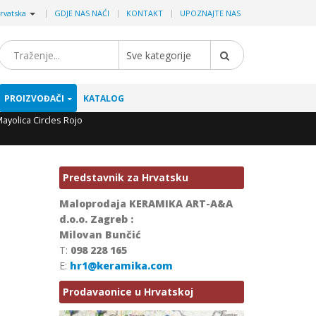
|
rvatska
GDJE NAS NAĆI
KONTAKT
UPOZNAJTE NAS
Sve kategorije
PROIZVOĐAČI
KATALOG
ayolica Circles Rojo
Predstavnik za Hrvatsku
Maloprodaja KERAMIKA ART-A&A
d.o.o. Zagreb :
Milovan Bunčić
T:
098 228 165
E:
hr1@keramika.com
Prodavaonice u Hrvatskoj