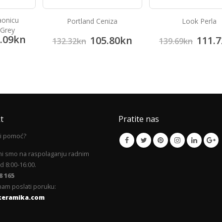
aonicu
Portland Ceniza
Look Perla
 Grey
.09
kn
105.80
kn
111.7
132.32
kn
139.69
kn
t
Pratite nas
li pomoć?
mi smo na raspolaganju radnim
 8:00-16:00.
8 165
am poslati poruku:
keramika.com