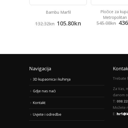
ske pločice
Pločice za kup
Bambu Marfil
one Beige
Metropolitan
87.60
kn
436
105.80
kn
545.08
kn
132.32
kn
Navigacija
Kontak
Trebate 
3D kupaonica i kuhinja
Za Vas, 
Gdje nas naći
danom od
T:
098 22
Kontakt
Možete n
E:
hr1@
Uvjete i odredbe