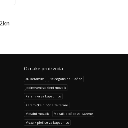
Podne porcelanske pločice
Bambu Marfil
Heart of Stone Beige
387.60
kn
2
kn
105.80
484.50
kn
132.32
kn
Oznake proizvoda
3D keramika
Heksagonalne Pločice
Jedinstveni stakleni mozaik
Keramika za kupaonicu
Keramičke pločice za terase
Metalni mozaik
Mozaik pločice za bazene
Mozaik pločice za kupaonicu