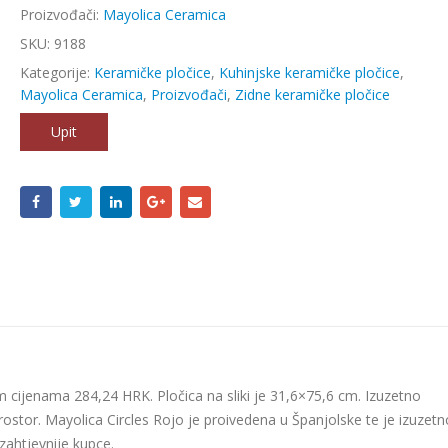
Proizvođači:
Mayolica Ceramica
SKU:
9188
Kategorije:
Keramičke pločice
,
Kuhinjske keramičke pločice
,
Mayolica Ceramica
,
Proizvođači
,
Zidne keramičke pločice
Upit
m cijenama 284,24 HRK. Pločica na sliki je 31,6×75,6 cm. Izuzetno
rostor. Mayolica Circles Rojo je proivedena u Španjolske te je izuzetn
jzahtjevnije kupce.