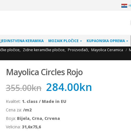
H
JEDINSTVENA KERAMIKA
MOZAIK PLOČICE
KUPAONSKA OPREMA
čke pločice
,
Zidne keramičke pločice
,
Proizvođači
,
Mayolica Ceramica
M
Mayolica Circles Rojo
284.00
kn
355.00
kn
Kvalitet:
1. class / Made in EU
Cena za:
/m2
Boja:
Bijela, Crna, Crvena
Velicina:
31,6x75,6