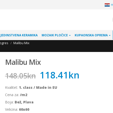
H
JEDINSTVENA KERAMIKA
MOZAIK PLOČICE
KUPAONSKA OPREMA
cogres
Malibu Mix
Malibu Mix
118.41
kn
148.05
kn
Kvalitet:
1. class / Made in EU
Cena za:
/m2
Boja:
Bež, Plava
Velicina:
60x60