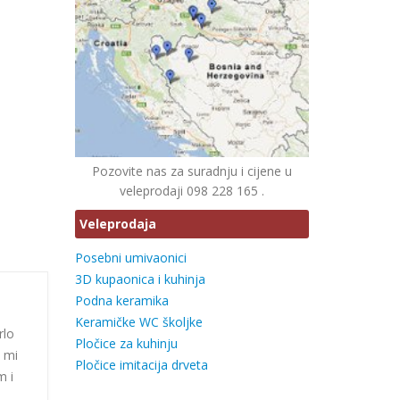
Pozovite nas za suradnju i cijene u
veleprodaji 098 228 165 .
Veleprodaja
Posebni umivaonici
3D kupaonica i kuhinja
Podna keramika
Keramičke WC školjke
rlo
Pločice za kuhinju
i mi
Pločice imitacija drveta
m i