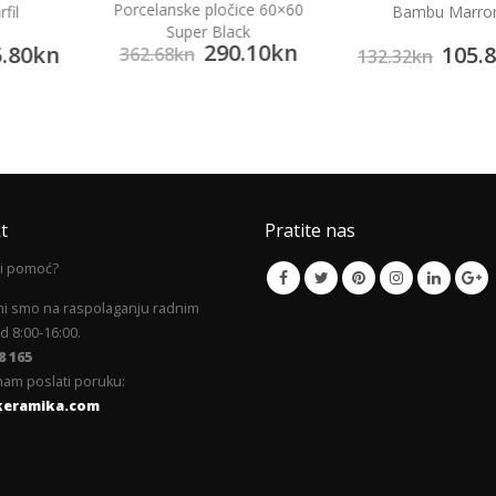
Porcelanske pločice 60×60
fil
Bambu Marro
Super Black
290.10
kn
.80
kn
105.8
362.68
kn
132.32
kn
t
Pratite nas
li pomoć?
mi smo na raspolaganju radnim
 8:00-16:00.
8 165
am poslati poruku:
keramika.com