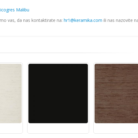
icogres Malibu
imo vas, da nas kontaktirate na:
hr1@keramika.com
ili nas nazovite n