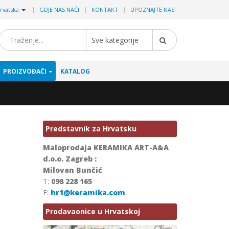
|
rvatska
GDJE NAS NAĆI
KONTAKT
UPOZNAJTE NAS
Sve kategorije
PROIZVOĐAČI
KATALOG
Predstavnik za Hrvatsku
Maloprodaja KERAMIKA ART-A&A
d.o.o. Zagreb :
Milovan Bunčić
T:
098 228 165
E:
hr1@keramika.com
Prodavaonice u Hrvatskoj