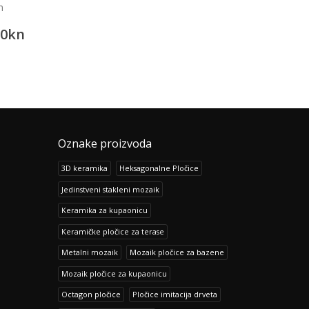
Podne i zidne pločice T
n
Prisma Blanco
Anthracite
182.78
0
kn
113.62
kn
228.46
kn
142.05
kn
Oznake proizvoda
3D keramika
Heksagonalne Pločice
Jedinstveni stakleni mozaik
Keramika za kupaonicu
Keramičke pločice za terase
Metalni mozaik
Mozaik pločice za bazene
Mozaik pločice za kupaonicu
Octagon pločice
Pločice imitacija drveta