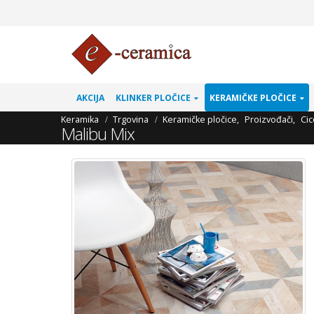
AKCIJA
KLINKER PLOČICE
KERAMIČKE PLOČICE
Keramika
Trgovina
Keramičke pločice
,
Proizvođači
,
Ci
Malibu Mix