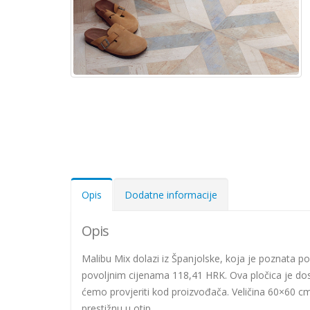
Opis
Dodatne informacije
Opis
Malibu Mix dolazi iz Španjolske, koja je poznata po
povoljnim cijenama 118,41 HRK. Ova pločica je dost
ćemo provjeriti kod proizvođača. Veličina 60×60 cm
prestižnu u otip.