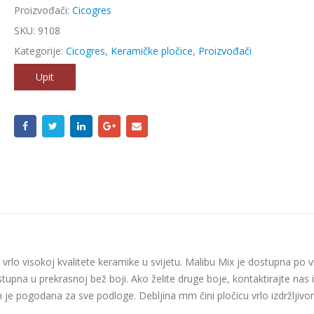
Proizvođači:
Cicogres
SKU:
9108
Kategorije:
Cicogres
,
Keramičke pločice
,
Proizvođači
Upit
 vrlo visokoj kvalitete keramike u svijetu. Malibu Mix je dostupna po v
upna u prekrasnoj bež boji. Ako želite druge boje, kontaktirajte nas 
 je pogodana za sve podloge. Debljina mm čini pločicu vrlo izdržljivo