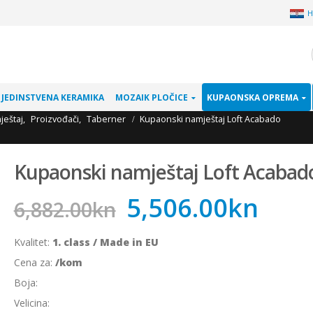
H
JEDINSTVENA KERAMIKA
MOZAIK PLOČICE
KUPAONSKA OPREMA
ještaj
,
Proizvođači
,
Taberner
Kupaonski namještaj Loft Acabado
Kupaonski namještaj Loft Acabad
5,506.00
kn
6,882.00
kn
Kvalitet:
1. class / Made in EU
Cena za:
/kom
Boja:
Velicina: