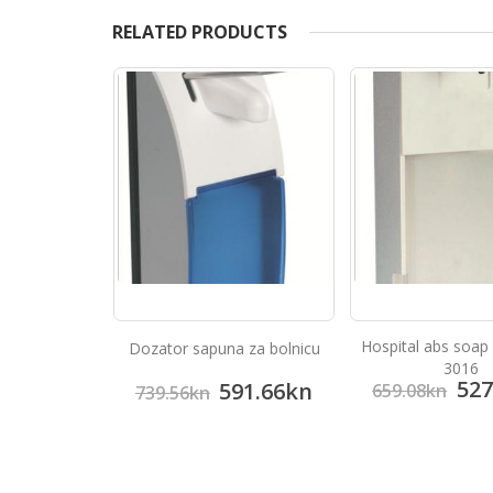
RELATED PRODUCTS
puna od
Hospital abs soap
Dozator sapuna za bolnicu
g čelika
3016
46.24
kn
527
591.66
kn
659.08
kn
739.56
kn