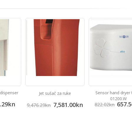
 dispenser
Sensor hand dryer t
Jet sušač za ruke
01200.W
.29
kn
657.5
7,581.00
kn
822.02
kn
9,476.29
kn