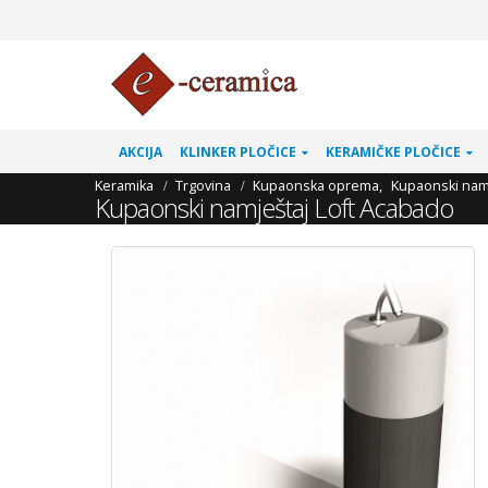
AKCIJA
KLINKER PLOČICE
KERAMIČKE PLOČICE
Keramika
Trgovina
Kupaonska oprema
,
Kupaonski nam
Kupaonski namještaj Loft Acabado