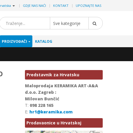
|
rvatska
GDJE NAS NAĆI
KONTAKT
UPOZNAJTE NAS
Sve kategorije
PROIZVOĐAČI
KATALOG
o
Predstavnik za Hrvatsku
Maloprodaja KERAMIKA ART-A&A
d.o.o. Zagreb :
Milovan Bunčić
T:
098 228 165
E:
hr1@keramika.com
Prodavaonice u Hrvatskoj