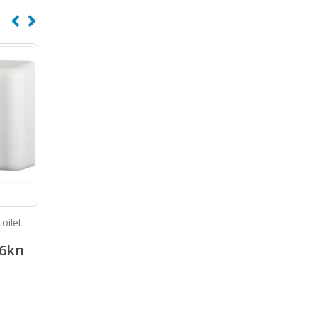
oilet
Dozator sapuna od
Dozator sapuna za bol
nehrđajućeg čelika
6
kn
246.24
kn
591.66
307.80
kn
739.56
kn