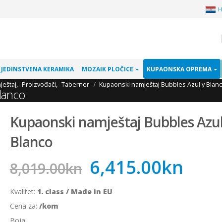
H
JEDINSTVENA KERAMIKA
MOZAIK PLOČICE
KUPAONSKA OPREMA
ještaj
,
Proizvođači
,
Taberner
Kupaonski namještaj Bubbles Azul y Blan
lanco
Kupaonski namještaj Bubbles Azul
Blanco
6,415.00
kn
8,019.00
kn
Kvalitet:
1. class / Made in EU
Cena za:
/kom
Boja: