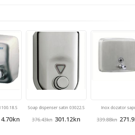
1100.18.S
Soap dispenser satin 03022.S
Inox dozator sap
14.70
kn
301.12
kn
271.9
376.43
kn
339.88
kn