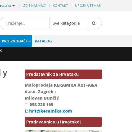
|
rvatska
GDJE NAS NAĆI
KONTAKT
UPOZNAJTE NAS
Sve kategorije
PROIZVOĐAČI
KATALOG
co
 y
Predstavnik za Hrvatsku
Maloprodaja KERAMIKA ART-A&A
d.o.o. Zagreb :
Milovan Bunčić
T:
098 228 165
E:
hr1@keramika.com
Prodavaonice u Hrvatskoj