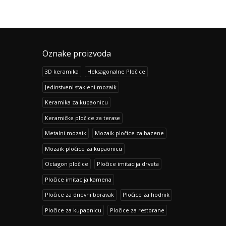
Oznake proizvoda
3D keramika
Heksagonalne Pločice
Jedinstveni stakleni mozaik
Keramika za kupaonicu
Keramičke pločice za terase
Metalni mozaik
Mozaik pločice za bazene
Mozaik pločice za kupaonicu
Octagon pločice
Pločice imitacija drveta
Pločice imitacija kamena
Pločice za dnevni boravak
Pločice za hodnik
Pločice za kupaonicu
Pločice za restorane