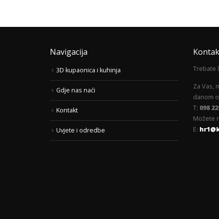
Navigacija
Kontak
Trebate 
3D kupaonica i kuhinja
Za Vas, 
Gdje nas naći
danom od
T:
098 22
Kontakt
Možete n
E:
hr1@
Uvjete i odredbe