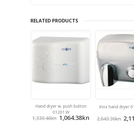
RELATED PRODUCTS
puna od
Hand dryer w. push button
Inox hand dryer 0
g čelika
01201.W
46.24
kn
1,064.38
kn
2,1
1,330.46
kn
2,643.36
kn