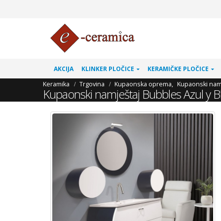
AKCIJA
KLINKER PLOČICE
KERAMIČKE PLOČICE
Keramika
Trgovina
Kupaonska oprema
,
Kupaonski nam
Kupaonski namještaj Bubbles Azul y B