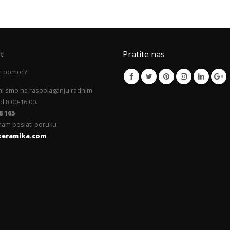
t
Pratite nas
li pomoć?
mi smo na raspolaganju radnim
 8:00-16:00.
8 165
am poslati poruku:
keramika.com