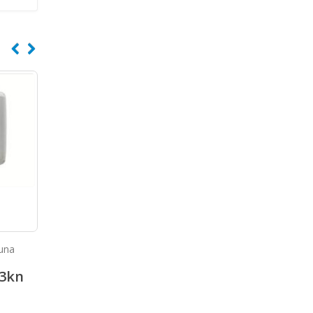
Dozator sapuna od
Hand dryer w. push bu
una
nehrđajućeg čelika
01201.W
246.24
kn
1,064.3
3
kn
307.80
kn
1,330.46
kn