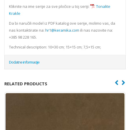
Kliknite na ime serije za sve pločice u toj seriji:
Tonalite
Krakle
Da bi naručili model iz PDF katalog ove serije, molimo vas, da
nas kontaktirate na:
hr1@keramika.com
ili nas nazovite na:
+385 98 228 165.
Technical description: 10×30 cm; 15×15 cm; 7,5×15 cm;
Dodatne informacije
RELATED PRODUCTS