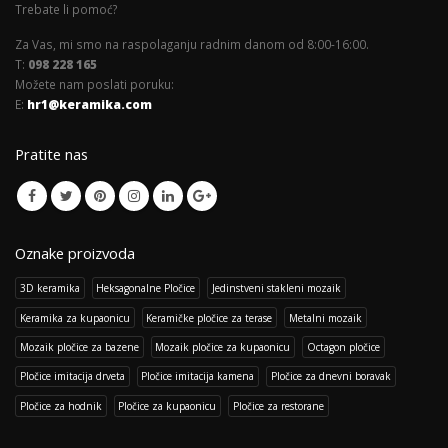
Trebate li pomoć?
Za Vas, mi smo na raspolaganju radnim danom od 8:00-16:00.
T:
098 228 165
Možete nam poslati poruku:
E:
hr1@keramika.com
Pratite nas
Oznake proizvoda
3D keramika
Heksagonalne Pločice
Jedinstveni stakleni mozaik
Keramika za kupaonicu
Keramičke pločice za terase
Metalni mozaik
Mozaik pločice za bazene
Mozaik pločice za kupaonicu
Octagon pločice
Pločice imitacija drveta
Pločice imitacija kamena
Pločice za dnevni boravak
Pločice za hodnik
Pločice za kupaonicu
Pločice za restorane