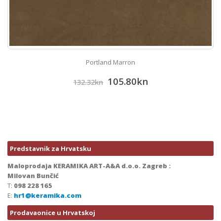
Portland Marron
105.80
kn
132.32
kn
Predstavnik za Hrvatsku
Maloprodaja KERAMIKA ART-A&A d.o.o. Zagreb :
Milovan Bunčić
T:
098 228 165
E:
hr1@keramika.com
Prodavaonice u Hrvatskoj