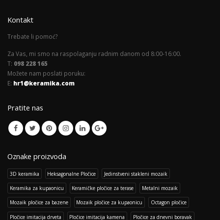
Kontakt
Trebate li pomoć?
Za Vas, mi smo na raspolaganju radnim danom od 8:00-16:00.
T:
098 228 165
Možete nam poslati poruku:
E:
hr1@keramika.com
Pratite nas
Oznake proizvoda
3D keramika
Heksagonalne Pločice
Jedinstveni stakleni mozaik
Keramika za kupaonicu
Keramičke pločice za terase
Metalni mozaik
Mozaik pločice za bazene
Mozaik pločice za kupaonicu
Octagon pločice
Pločice imitacija drveta
Pločice imitacija kamena
Pločice za dnevni boravak