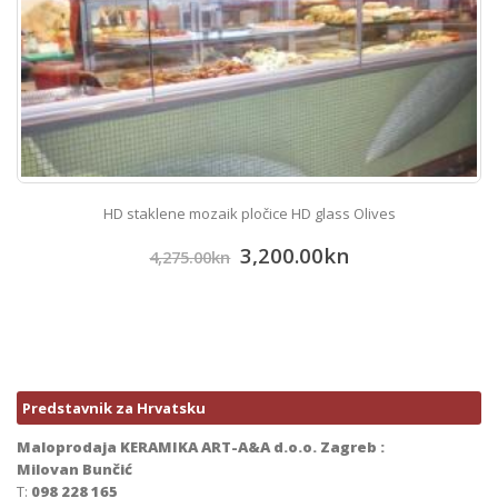
HD staklene mozaik pločice HD glass Olives
3,200.00
kn
4,275.00
kn
Predstavnik za Hrvatsku
Maloprodaja KERAMIKA ART-A&A d.o.o. Zagreb :
Milovan Bunčić
T:
098 228 165