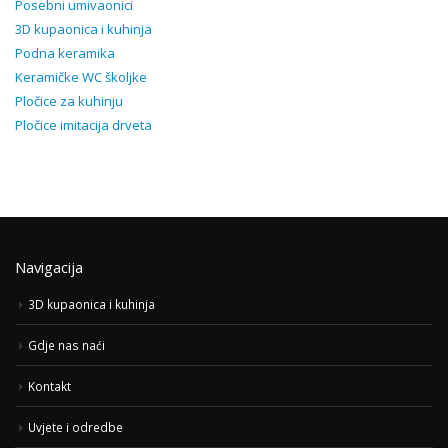
Posebni umivaonici
3D kupaonica i kuhinja
Podna keramika
Keramičke WC školjke
Pločice za kuhinju
Pločice imitacija drveta
Navigacija
3D kupaonica i kuhinja
Gdje nas naći
Kontakt
Uvjete i odredbe