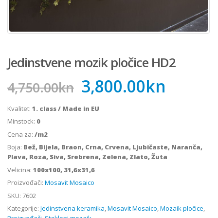
Jedinstvene mozik pločice HD2
3,800.00
kn
4,750.00
kn
Kvalitet:
1. class / Made in EU
Minstock:
0
Cena za:
/m2
Boja:
Bež, Bijela, Braon, Crna, Crvena, Ljubičaste, Naranča,
Plava, Roza, Siva, Srebrena, Zelena, Zlato, Žuta
Velicina:
100x100, 31,6x31,6
Proizvođači:
Mosavit Mosaico
SKU:
7602
Kategorije:
Jedinstvena keramika
,
Mosavit Mosaico
,
Mozaik pločice
,