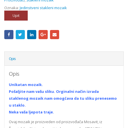
Proizvođači
,
Stakleni mozaik
Oznaka:
Jedinstveni stakleni mozaik
Upit
Opis
Opis
Unikatan mozaik.
Pošaljite nam vašu sliku. Orginalni način izrada
staklenog mozaik nam omogćava da tu sliku prenesemo
u staklo.
Neka vaša ljepota traje.
Ovaj mozaik je proizveden od proizvođača Mosavit, iz