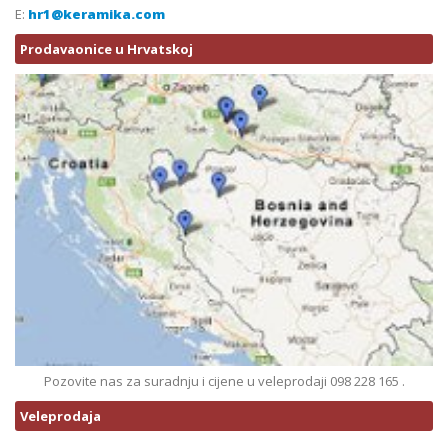
E:
hr1@keramika.com
Prodavaonice u Hrvatskoj
Pozovite nas za suradnju i cijene u veleprodaji 098 228 165 .
Veleprodaja