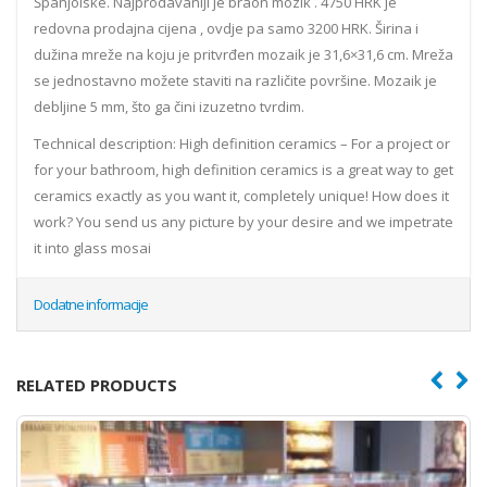
Španjolske. Najprodavaniji je braon mozik . 4750 HRK je
redovna prodajna cijena , ovdje pa samo 3200 HRK. Širina i
dužina mreže na koju je pritvrđen mozaik je 31,6×31,6 cm. Mreža
se jednostavno možete staviti na različite površine. Mozaik je
debljine 5 mm, što ga čini izuzetno tvrdim.
Technical description: High definition ceramics – For a project or
for your bathroom, high definition ceramics is a great way to get
ceramics exactly as you want it, completely unique! How does it
work? You send us any picture by your desire and we impetrate
it into glass mosai
Dodatne informacije
RELATED PRODUCTS