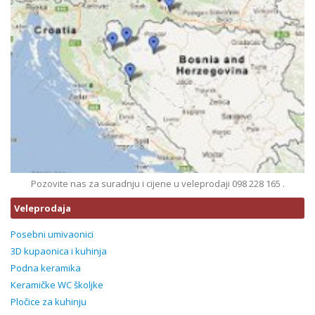
Pozovite nas za suradnju i cijene u veleprodaji 098 228 165 .
Veleprodaja
Posebni umivaonici
3D kupaonica i kuhinja
Podna keramika
Keramičke WC školjke
Pločice za kuhinju