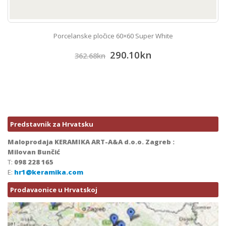
Porcelanske pločice 60×60 Super White
290.10
kn
362.68
kn
Predstavnik za Hrvatsku
Maloprodaja KERAMIKA ART-A&A d.o.o. Zagreb :
Milovan Bunčić
T:
098 228 165
E:
hr1@keramika.com
Prodavaonice u Hrvatskoj