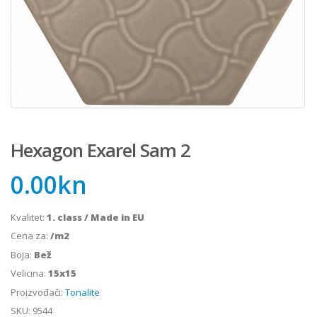
Hexagon Exarel Sam 2
0.00
kn
Kvalitet:
1. class / Made in EU
Cena za:
/m2
Boja:
Bež
Velicina:
15x15
Proizvođači:
Tonalite
SKU:
9544