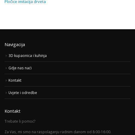
Pločice imitacija drveta
Navigacija
3D kupaonica i kuhinja
Gdje nas naći
Kontakt
Uvjete i odredbe
Kontakt
Trebate li pomoć?
Za Vas, mi smo na raspolaganju radnim danom od 8:00-16:00.