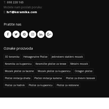
T:
098 228 165
Možete nam poslati poruku:
E:
hr1@keramika.com
Pratite nas
Oznake proizvoda
3D keramika
Heksagonalne Pločice
Jedinstveni stakleni mozaik
Keramika za kupaonicu
Keramičke pločice za terase
Metalni mozaik
Mozaik pločice za bazene
Mozaik pločice za kupaonicu
Octagon pločice
Pločice imitacija drveta
Pločice imitacija kamena
Pločice za dnevni boravak
Pločice za hodnik
Pločice za kupaonicu
Pločice za restorane