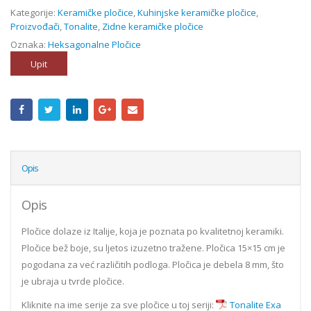
Kategorije:
Keramičke pločice
,
Kuhinjske keramičke pločice
,
Proizvođači
,
Tonalite
,
Zidne keramičke pločice
Oznaka:
Heksagonalne Pločice
Upit
Opis
Opis
Pločice dolaze iz Italije, koja je poznata po kvalitetnoj keramiki.
Pločice bež boje, su ljetos izuzetno tražene. Pločica 15×15 cm je
pogodana za već različitih podloga. Pločica je debela 8 mm, što
je ubraja u tvrde pločice.
Kliknite na ime serije za sve pločice u toj seriji:
Tonalite Exa