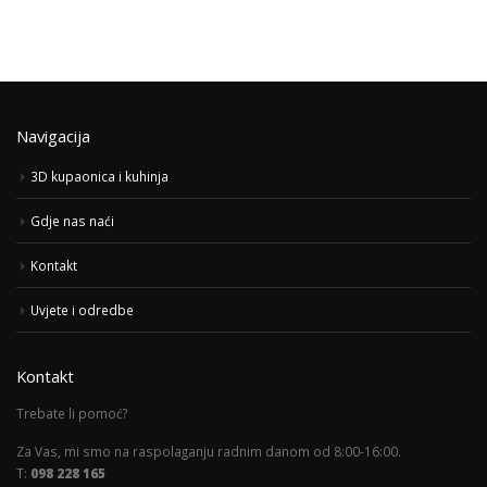
Navigacija
3D kupaonica i kuhinja
Gdje nas naći
Kontakt
Uvjete i odredbe
Kontakt
Trebate li pomoć?
Za Vas, mi smo na raspolaganju radnim danom od 8:00-16:00.
T:
098 228 165