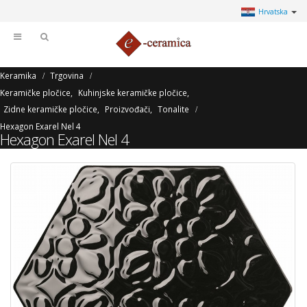
Hrvatska
Keramika
Trgovina
Keramičke pločice
,
Kuhinjske keramičke pločice
,
Zidne keramičke pločice
,
Proizvođači
,
Tonalite
Hexagon Exarel Nel 4
Hexagon Exarel Nel 4