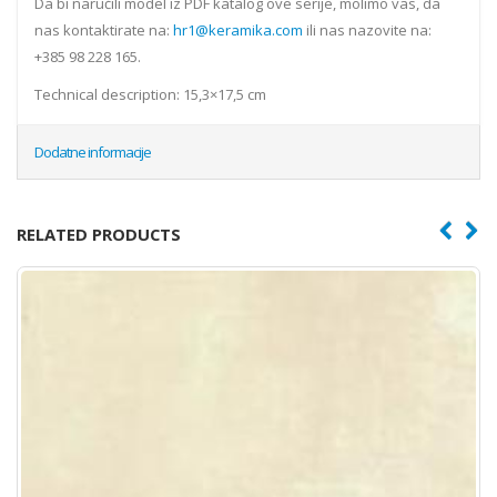
Da bi naručili model iz PDF katalog ove serije, molimo vas, da
nas kontaktirate na:
hr1@keramika.com
ili nas nazovite na:
+385 98 228 165.
Technical description: 15,3×17,5 cm
Dodatne informacije
RELATED PRODUCTS