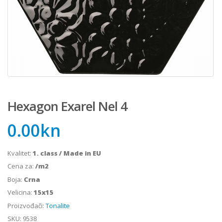
Hexagon Exarel Nel 4
0.00
kn
Kvalitet:
1. class / Made in EU
Cena za:
/m2
Boja:
Crna
Velicina:
15x15
Proizvođači:
Tonalite
SKU:
9538