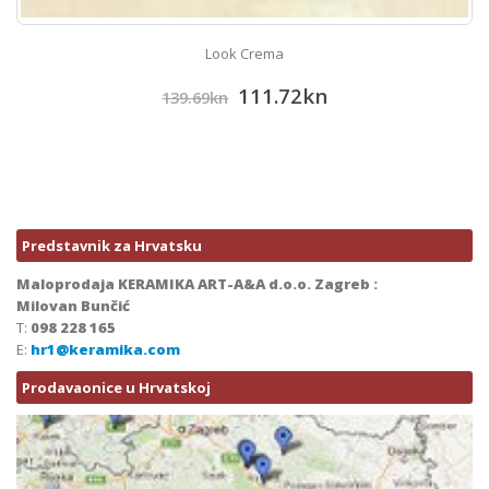
Look Crema
111.72
kn
139.69
kn
Predstavnik za Hrvatsku
Maloprodaja KERAMIKA ART-A&A d.o.o. Zagreb :
Milovan Bunčić
T:
098 228 165
E:
hr1@keramika.com
Prodavaonice u Hrvatskoj