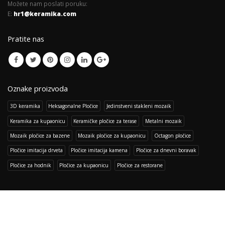
Možete nam poslati poruku:
E:
hr1@keramika.com
Pratite nas
Oznake proizvoda
3D keramika
Heksagonalne Pločice
Jedinstveni stakleni mozaik
Keramika za kupaonicu
Keramičke pločice za terase
Metalni mozaik
Mozaik pločice za bazene
Mozaik pločice za kupaonicu
Octagon pločice
Pločice imitacija drveta
Pločice imitacija kamena
Pločice za dnevni boravak
Pločice za hodnik
Pločice za kupaonicu
Pločice za restorane