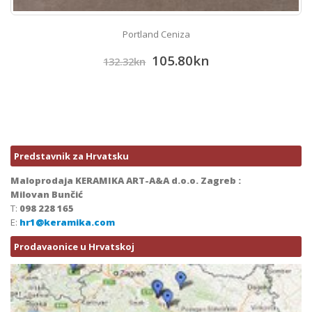
Portland Ceniza
105.80
kn
132.32
kn
Predstavnik za Hrvatsku
Maloprodaja KERAMIKA ART-A&A d.o.o. Zagreb :
Milovan Bunčić
T:
098 228 165
E:
hr1@keramika.com
Prodavaonice u Hrvatskoj