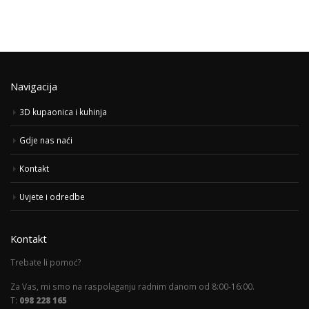
Navigacija
3D kupaonica i kuhinja
Gdje nas naći
Kontakt
Uvjete i odredbe
Kontakt
Trebate li pomoć?
Za Vas, mi smo na raspolaganju radnim danom od 8:00-16:00.
T:
098 228 165