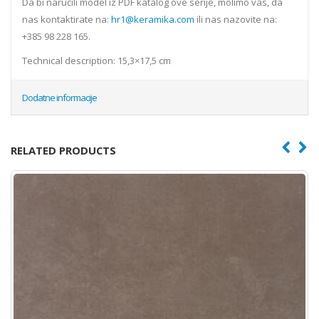
Da bi naručili model iz PDF katalog ove serije, molimo vas, da
nas kontaktirate na:
hr1@keramika.com
ili nas nazovite na:
+385 98 228 165.
Technical description: 15,3×17,5 cm
Dodatne informacije
RELATED PRODUCTS