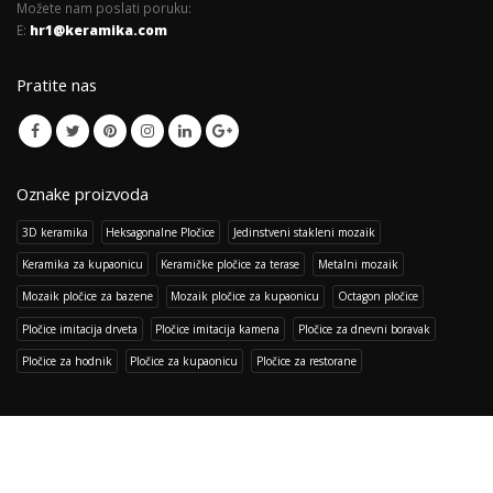
Možete nam poslati poruku:
E:
hr1@keramika.com
Pratite nas
Oznake proizvoda
3D keramika
Heksagonalne Pločice
Jedinstveni stakleni mozaik
Keramika za kupaonicu
Keramičke pločice za terase
Metalni mozaik
Mozaik pločice za bazene
Mozaik pločice za kupaonicu
Octagon pločice
Pločice imitacija drveta
Pločice imitacija kamena
Pločice za dnevni boravak
Pločice za hodnik
Pločice za kupaonicu
Pločice za restorane