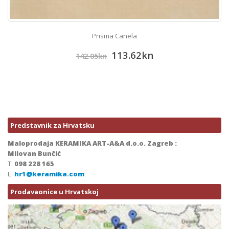
Prisma Canela
113.62
kn
142.05
kn
Predstavnik za Hrvatsku
Maloprodaja KERAMIKA ART-A&A d.o.o. Zagreb :
Milovan Bunčić
T:
098 228 165
E:
hr1@keramika.com
Prodavaonice u Hrvatskoj