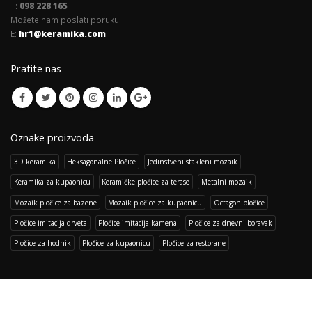
T:
098 228 165
Možete nam poslati poruku:
E:
hr1@keramika.com
Pratite nas
Oznake proizvoda
3D keramika
Heksagonalne Pločice
Jedinstveni stakleni mozaik
Keramika za kupaonicu
Keramičke pločice za terase
Metalni mozaik
Mozaik pločice za bazene
Mozaik pločice za kupaonicu
Octagon pločice
Pločice imitacija drveta
Pločice imitacija kamena
Pločice za dnevni boravak
Pločice za hodnik
Pločice za kupaonicu
Pločice za restorane