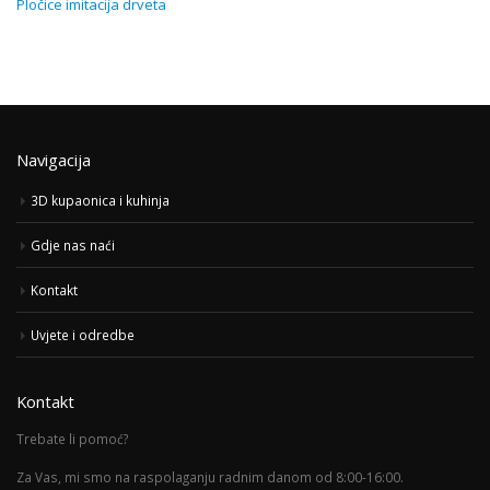
Pločice imitacija drveta
Navigacija
3D kupaonica i kuhinja
Gdje nas naći
Kontakt
Uvjete i odredbe
Kontakt
Trebate li pomoć?
Za Vas, mi smo na raspolaganju radnim danom od 8:00-16:00.