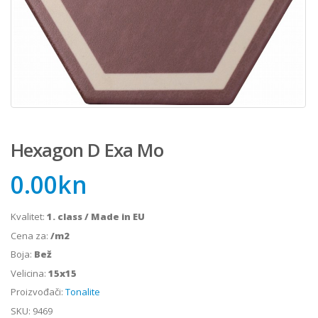
Hexagon D Exa Mo
0.00
kn
Kvalitet:
1. class / Made in EU
Cena za:
/m2
Boja:
Bež
Velicina:
15x15
Proizvođači:
Tonalite
SKU:
9469