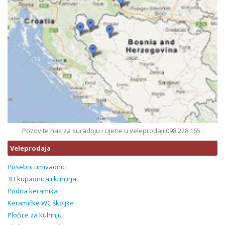
Pozovite nas za suradnju i cijene u veleprodaji 098 228 165 .
Veleprodaja
Posebni umivaonici
3D kupaonica i kuhinja
Podna keramika
Keramičke WC školjke
Pločice za kuhinju