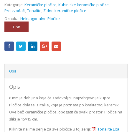
Kategorije:
Keramičke pločice
,
Kuhinjske keramičke pločice
,
Proizvođači
,
Tonalite
,
Zidne keramičke pločice
Oznaka:
Heksagonalne Pločice
Upit
Opis
Opis
8 mm je debljina koja će zadovoljiti i najzahtjevnije kupce.
Pločice dolaze iz Italije, koja je poznata po kvalitetnoj keramiki.
Ove bež keramičke pločice, obogatit će svaki prostor. Pločica na
sliki je 15×15 cm.
Kliknite na ime serije za sve pločice u toj seriji:
Tonalite Exa