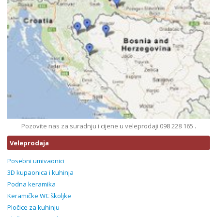
Pozovite nas za suradnju i cijene u veleprodaji 098 228 165 .
Veleprodaja
Posebni umivaonici
3D kupaonica i kuhinja
Podna keramika
Keramičke WC školjke
Pločice za kuhinju