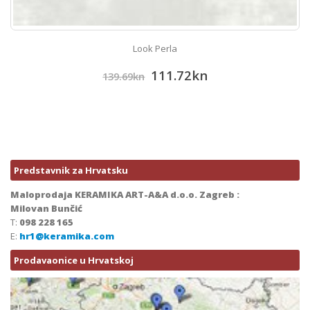
Look Perla
111.72
kn
139.69
kn
Predstavnik za Hrvatsku
Maloprodaja KERAMIKA ART-A&A d.o.o. Zagreb :
Milovan Bunčić
T:
098 228 165
E:
hr1@keramika.com
Prodavaonice u Hrvatskoj