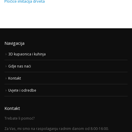
Pločice imitacija drveta
Navigacija
3D kupaonica i kuhinja
Gdje nas naći
Kontakt
Uvjete i odredbe
Kontakt
Trebate li pomoć?
Za Vas, mi smo na raspolaganju radnim danom od 8:00-16:00.