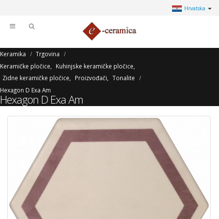
Hrvatska
Keramika
Trgovina
Keramičke pločice
,
Kuhinjske keramičke pločice
,
Zidne keramičke pločice
,
Proizvođači
,
Tonalite
Hexagon D Exa Am
Hexagon D Exa Am