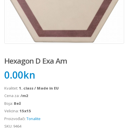
Hexagon D Exa Am
0.00
kn
Kvalitet:
1. class / Made in EU
Cena za:
/m2
Boja:
Bež
Velicina:
15x15
Proizvođači:
Tonalite
SKU:
9464