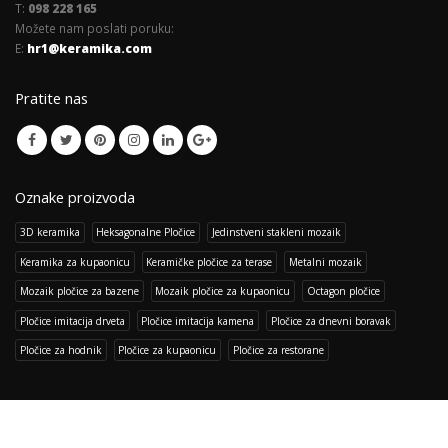
T:
098 228 165
Možete nam poslati poruku:
E:
hr1@keramika.com
Pratite nas
Oznake proizvoda
3D keramika
Heksagonalne Pločice
Jedinstveni stakleni mozaik
Keramika za kupaonicu
Keramičke pločice za terase
Metalni mozaik
Mozaik pločice za bazene
Mozaik pločice za kupaonicu
Octagon pločice
Pločice imitacija drveta
Pločice imitacija kamena
Pločice za dnevni boravak
Pločice za hodnik
Pločice za kupaonicu
Pločice za restorane