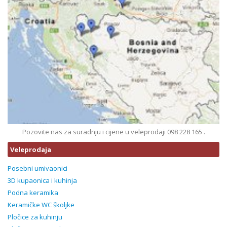
Pozovite nas za suradnju i cijene u veleprodaji 098 228 165 .
Veleprodaja
Posebni umivaonici
3D kupaonica i kuhinja
Podna keramika
Keramičke WC školjke
Pločice za kuhinju