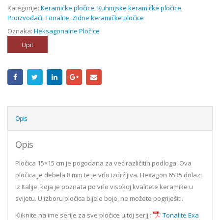
Kategorije:
Keramičke pločice
,
Kuhinjske keramičke pločice
,
Proizvođači
,
Tonalite
,
Zidne keramičke pločice
Oznaka:
Heksagonalne Pločice
Upit
Opis
Opis
Pločica 15×15 cm je pogodana za već različitih podloga. Ova
pločica je debela 8 mm te je vrlo izdržljiva. Hexagon 6535 dolazi
iz Italije, koja je poznata po vrlo visokoj kvalitete keramike u
svijetu. U izboru pločica bijele boje, ne možete pogriješiti.
Kliknite na ime serije za sve pločice u toj seriji:
Tonalite Exa