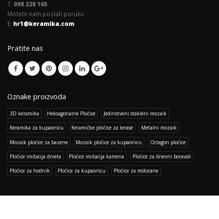
T:
098 228 165
Možete nam poslati poruku:
E:
hr1@keramika.com
Pratite nas
Oznake proizvoda
3D keramika
Heksagonalne Pločice
Jedinstveni stakleni mozaik
Keramika za kupaonicu
Keramičke pločice za terase
Metalni mozaik
Mozaik pločice za bazene
Mozaik pločice za kupaonicu
Octagon pločice
Pločice imitacija drveta
Pločice imitacija kamena
Pločice za dnevni boravak
Pločice za hodnik
Pločice za kupaonicu
Pločice za restorane