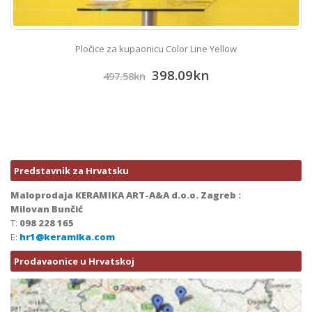
Pločice za kupaonicu Color Line Yellow
398.09
kn
497.58
kn
Predstavnik za Hrvatsku
Maloprodaja KERAMIKA ART-A&A d.o.o. Zagreb :
Milovan Bunčić
T:
098 228 165
E:
hr1@keramika.com
Prodavaonice u Hrvatskoj