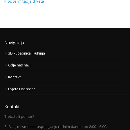
Pločice imitacija drveta
Navigacija
3D kupaonica i kuhinja
Gdje nas naći
Kontakt
Uvjete i odredbe
Kontakt
Trebate li pomoć?
Za Vas, mi smo na raspolaganju radnim danom od 8:00-16:00.