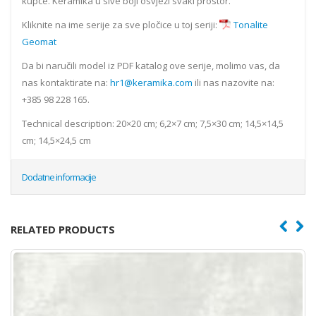
kupce. Keramika u sive boji osvježi svaki prostor.
Kliknite na ime serije za sve pločice u toj seriji:
Tonalite
Geomat
Da bi naručili model iz PDF katalog ove serije, molimo vas, da
nas kontaktirate na:
hr1@keramika.com
ili nas nazovite na:
+385 98 228 165.
Technical description: 20×20 cm; 6,2×7 cm; 7,5×30 cm; 14,5×14,5
cm; 14,5×24,5 cm
Dodatne informacije
RELATED PRODUCTS