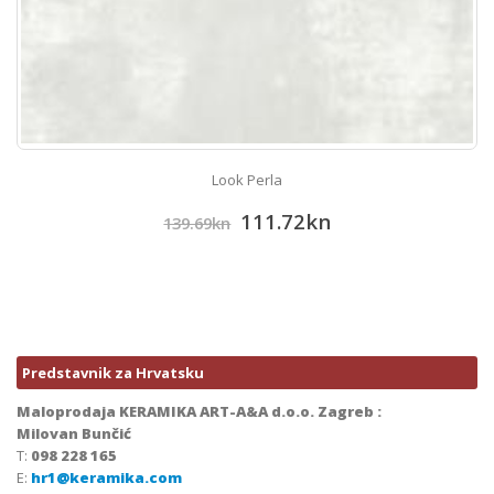
Look Perla
111.72
kn
139.69
kn
Predstavnik za Hrvatsku
Maloprodaja KERAMIKA ART-A&A d.o.o. Zagreb :
Milovan Bunčić
T:
098 228 165
E:
hr1@keramika.com