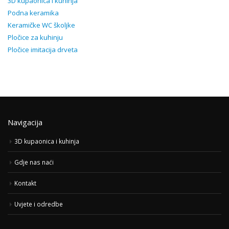
3D kupaonica i kuhinja
Podna keramika
Keramičke WC školjke
Pločice za kuhinju
Pločice imitacija drveta
Navigacija
3D kupaonica i kuhinja
Gdje nas naći
Kontakt
Uvjete i odredbe