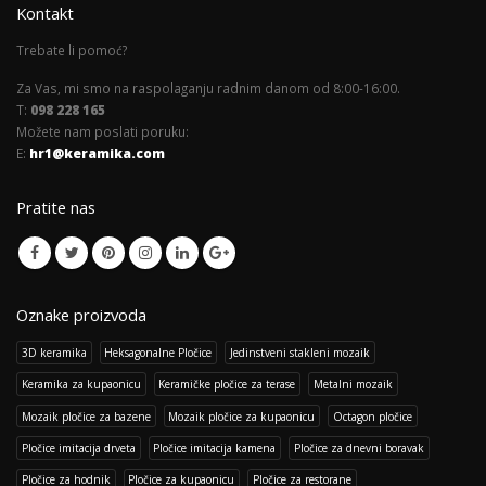
Kontakt
Trebate li pomoć?
Za Vas, mi smo na raspolaganju radnim danom od 8:00-16:00.
T:
098 228 165
Možete nam poslati poruku:
E:
hr1@keramika.com
Pratite nas
Oznake proizvoda
3D keramika
Heksagonalne Pločice
Jedinstveni stakleni mozaik
Keramika za kupaonicu
Keramičke pločice za terase
Metalni mozaik
Mozaik pločice za bazene
Mozaik pločice za kupaonicu
Octagon pločice
Pločice imitacija drveta
Pločice imitacija kamena
Pločice za dnevni boravak
Pločice za hodnik
Pločice za kupaonicu
Pločice za restorane