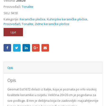
Velicina:
20x20
Proizvođači:
Tonalite
SKU:
9418
Kategorije:
Keramičke pločice
,
Kuhinjske keramičke pločice
,
Proizvođači
,
Tonalite
,
Zidne keramičke pločice
Upit
Opis
Opis
Geomat Est1672 dolazi iz Italije, koja je poznata po vrlo visokoj
kvalitete keramike u svijetu. Veličina 20×20 cm je pogodana za
sve podloge. 8 mm je debljina koja će zadovoljiti i najzahtjevnije