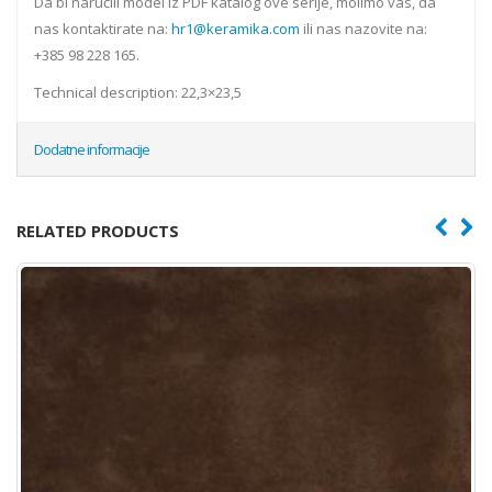
Da bi naručili model iz PDF katalog ove serije, molimo vas, da
nas kontaktirate na:
hr1@keramika.com
ili nas nazovite na:
+385 98 228 165.
Technical description: 22,3×23,5
Dodatne informacije
RELATED PRODUCTS