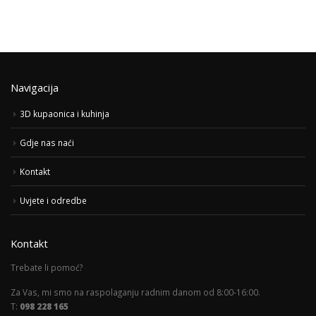
Navigacija
3D kupaonica i kuhinja
Gdje nas naći
Kontakt
Uvjete i odredbe
Kontakt
Trebate li pomoć?
Za Vas, mi smo na raspolaganju radnim danom od 8:00-16:00.
T:
098 228 165