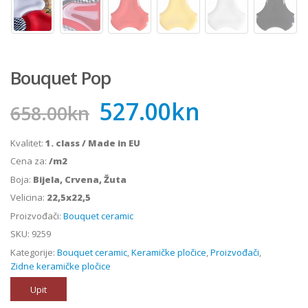
Bouquet Pop
527.00
kn
658.00
kn
Kvalitet:
1. class / Made in EU
Cena za:
/m2
Boja:
Bijela, Crvena, Žuta
Velicina:
22,5x22,5
Proizvođači:
Bouquet ceramic
SKU:
9259
Kategorije:
Bouquet ceramic
,
Keramičke pločice
,
Proizvođači
,
Zidne keramičke pločice
Upit