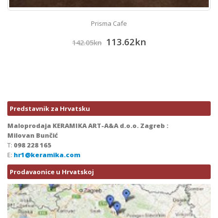
Prisma Cafe
113.62
kn
142.05
kn
Predstavnik za Hrvatsku
Maloprodaja KERAMIKA ART-A&A d.o.o. Zagreb :
Milovan Bunčić
T:
098 228 165
E:
hr1@keramika.com
Prodavaonice u Hrvatskoj