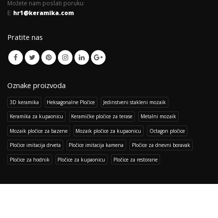
Možete nam poslati poruku:
E:
hr1@keramika.com
Pratite nas
Oznake proizvoda
3D keramika
Heksagonalne Pločice
Jedinstveni stakleni mozaik
Keramika za kupaonicu
Keramičke pločice za terase
Metalni mozaik
Mozaik pločice za bazene
Mozaik pločice za kupaonicu
Octagon pločice
Pločice imitacija drveta
Pločice imitacija kamena
Pločice za dnevni boravak
Pločice za hodnik
Pločice za kupaonicu
Pločice za restorane