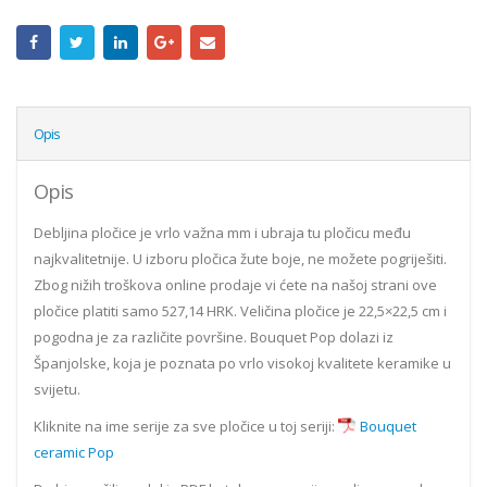
Opis
Opis
Debljina pločice je vrlo važna mm i ubraja tu pločicu među
najkvalitetnije. U izboru pločica žute boje, ne možete pogriješiti.
Zbog nižih troškova online prodaje vi ćete na našoj strani ove
pločice platiti samo 527,14 HRK. Veličina pločice je 22,5×22,5 cm i
pogodna je za različite površine. Bouquet Pop dolazi iz
Španjolske, koja je poznata po vrlo visokoj kvalitete keramike u
svijetu.
Kliknite na ime serije za sve pločice u toj seriji:
Bouquet
ceramic Pop