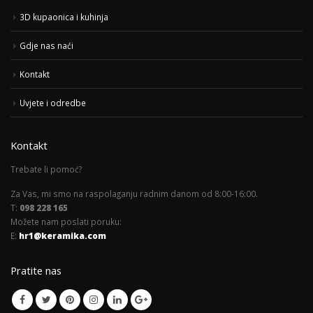
3D kupaonica i kuhinja
Gdje nas naći
Kontakt
Uvjete i odredbe
Kontakt
Trebate li pomoć?
Za Vas, mi smo na raspolaganju radnim danom od 8:00-16:00.
T:
098 228 165
Možete nam poslati poruku:
E:
hr1@keramika.com
Pratite nas