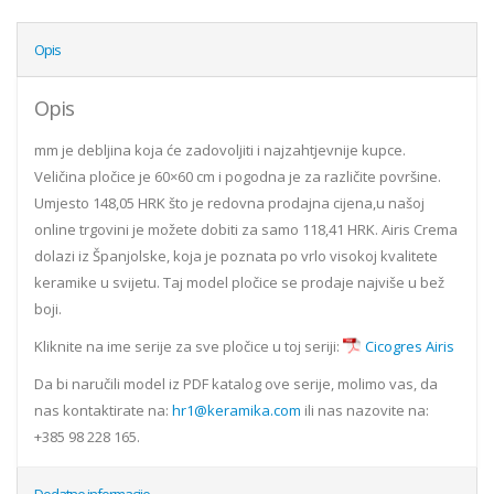
Opis
Opis
mm je debljina koja će zadovoljiti i najzahtjevnije kupce.
Veličina pločice je 60×60 cm i pogodna je za različite površine.
Umjesto 148,05 HRK što je redovna prodajna cijena,u našoj
online trgovini je možete dobiti za samo 118,41 HRK. Airis Crema
dolazi iz Španjolske, koja je poznata po vrlo visokoj kvalitete
keramike u svijetu. Taj model pločice se prodaje najviše u bež
boji.
Kliknite na ime serije za sve pločice u toj seriji:
Cicogres Airis
Da bi naručili model iz PDF katalog ove serije, molimo vas, da
nas kontaktirate na:
hr1@keramika.com
ili nas nazovite na:
+385 98 228 165.
Dodatne informacije