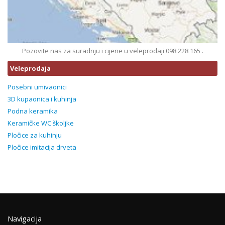
Pozovite nas za suradnju i cijene u veleprodaji 098 228 165 .
Veleprodaja
Posebni umivaonici
3D kupaonica i kuhinja
Podna keramika
Keramičke WC školjke
Pločice za kuhinju
Pločice imitacija drveta
Navigacija