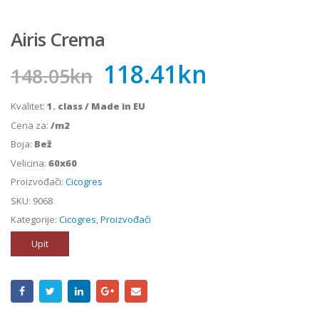
Airis Crema
118.41
kn
148.05
kn
Kvalitet:
1. class / Made in EU
Cena za:
/m2
Boja:
Bež
Velicina:
60x60
Proizvođači:
Cicogres
SKU:
9068
Kategorije:
Cicogres
,
Proizvođači
Upit