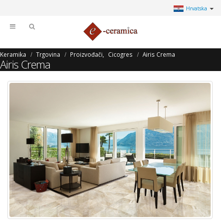
Hrvatska
Keramika
Trgovina
Proizvođači
,
Cicogres
Airis Crema
Airis Crema