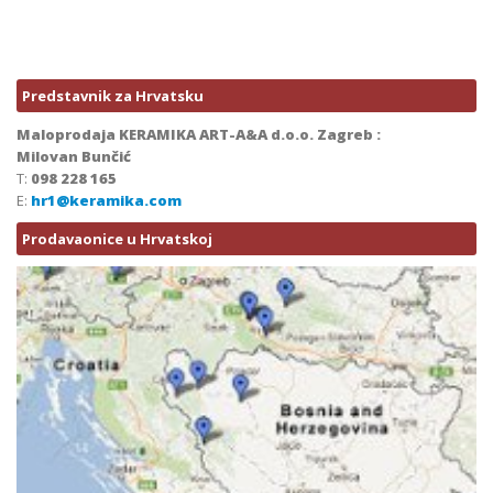
Predstavnik za Hrvatsku
Maloprodaja KERAMIKA ART-A&A d.o.o. Zagreb :
Milovan Bunčić
T:
098 228 165
E:
hr1@keramika.com
Prodavaonice u Hrvatskoj